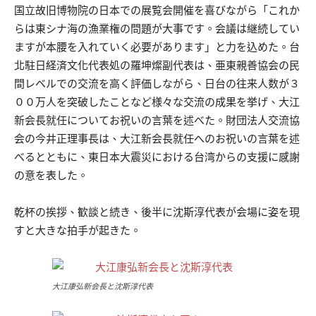
国立故旧博物院の日本での展覧会開催を喜びながら「これか
らは東シナ海の漁業権の問題が大事です。会議は継続してい
ますが本腰を入れていく必要があります」と力を込めた。台
北駐日経済文化代表処の羅坤燦副代表は、亜東親善協会の民
間レベルでの交流を高く評価しながら、日台の往来人数が３
００万人を突破したことなど様々な交流の成果を挙げ、大江
新会長就任についてお祝いの言葉を述べた。財団法人交流協
会の今井正理事長は、大江新会長就任へのお祝いの言葉を述
べるとともに、東日本大震災における台湾からの支援に感謝
の意を表した。
乾杯の挨拶、歓談と続き、後半に沈斯淳代表が会場に姿を現
すと大きな拍手が起きた。
大江康弘新会長と沈斯淳代表