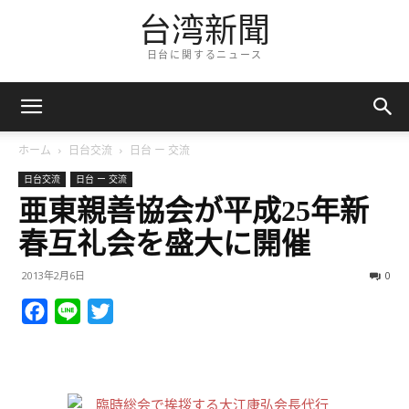
台湾新聞
日台に関するニュース
ホーム
日台交流
日台 ー 交流
日台交流
日台 ー 交流
亜東親善協会が平成25年新
春互礼会を盛大に開催
2013年2月6日
0
Facebook
Line
Twitter