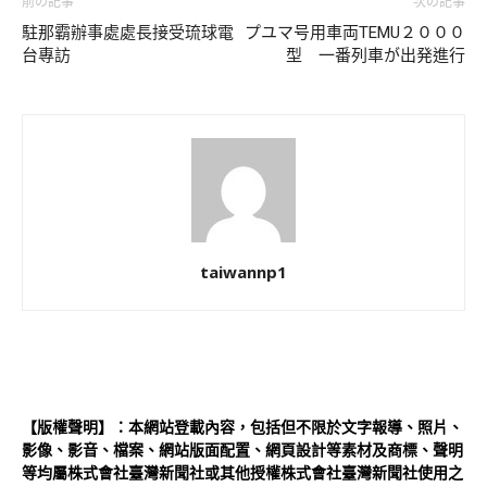
前の記事
次の記事
駐那霸辦事處處長接受琉球電
プユマ号用車両TEMU２０００
台專訪
型 一番列車が出発進行
taiwannp1
【版權聲明】：本網站登載內容，包括但不限於文字報導、照片、
影像、影音、檔案、網站版面配置、網頁設計等素材及商標、聲明
等均屬株式會社臺灣新聞社或其他授權株式會社臺灣新聞社使用之