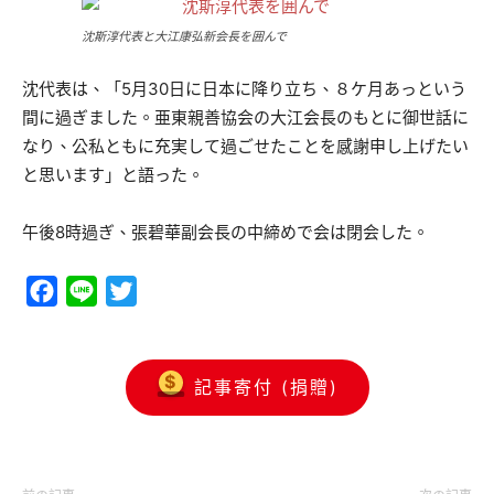
沈斯淳代表と大江康弘新会長を囲んで
沈代表は、「5月30日に日本に降り立ち、８ケ月あっという
間に過ぎました。亜東親善協会の大江会長のもとに御世話に
なり、公私ともに充実して過ごせたことを感謝申し上げたい
と思います」と語った。
午後8時過ぎ、張碧華副会長の中締めで会は閉会した。
Facebook
Line
Twitter
記事寄付 (捐贈)