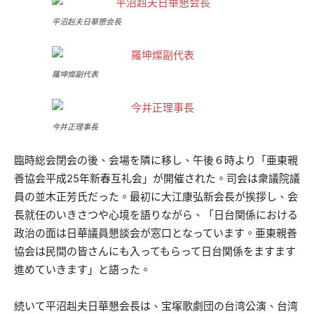
平沼赳夫日華懇会長
羅坤燦副代表
今井正理事長
臨時総会閉会の後、会場を隣に移し、午後６時より「亜東親
善協会平成25年新春互礼会」が開催された。司会は衆議院議
員の並木正芳氏だった。最初に大江康弘新会長が挨拶し、会
長就任のいきさつや心境を語りながら、「日台関係における
政治の面は日華議員懇談会が窓口となっています。亜東親善
協会は民間の皆さんにも入ってもらって日台関係をますます
進めていきます」と語った。
続いて平沼赳夫日華懇会長は、宝塚歌劇団の台湾公演、台湾