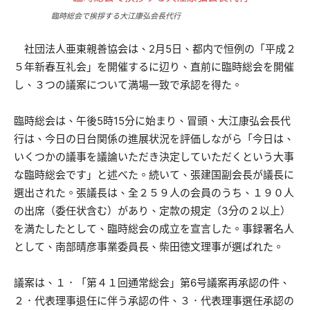
臨時総会で挨拶する大江康弘会長代行
社団法人亜東親善協会は、2月5日、都内で恒例の「平成２
５年新春互礼会」を開催するに辺り、直前に臨時総会を開催
し、３つの議案について満場一致で承認を得た。
臨時総会は、午後5時15分に始まり、冒頭、大江康弘会長代
行は、今日の日台関係の進展状況を評価しながら「今日は、
いくつかの議事を議論いただき決定していただくという大事
な臨時総会です」と述べた。続いて、張建国副会長が議長に
選出された。張議長は、全２５９人の会員のうち、１９０人
の出席（委任状含む）があり、定款の規定（3分の２以上）
を満たしたとして、臨時総会の成立を宣言した。事録署名人
として、南部晴彦事業委員長、柴田徳文理事が選ばれた。
議案は、１．「第４１回通常総会」第6号議案再承認の件、
２．代表理事退任に伴う承認の件、３．代表理事選任承認の