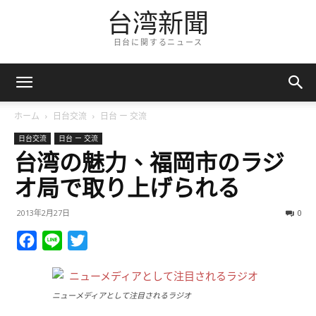
台湾新聞
日台に関するニュース
ホーム
日台交流
日台 ー 交流
日台交流
日台 ー 交流
台湾の魅力、福岡市のラジ
オ局で取り上げられる
2013年2月27日
0
Facebook
Line
Twitter
ニューメディアとして注目されるラジオ