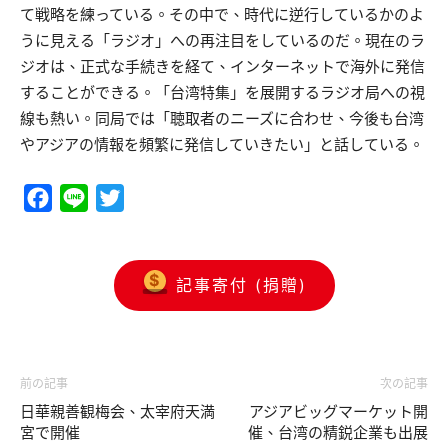
て戦略を練っている。その中で、時代に逆行しているかのよ
うに見える「ラジオ」への再注目をしているのだ。現在のラ
ジオは、正式な手続きを経て、インターネットで海外に発信
することができる。「台湾特集」を展開するラジオ局への視
線も熱い。同局では「聴取者のニーズに合わせ、今後も台湾
やアジアの情報を頻繁に発信していきたい」と話している。
Facebook
Line
Twitter
記事寄付 (捐贈)
前の記事
次の記事
日華親善観梅会、太宰府天満
アジアビッグマーケット開
宮で開催
催、台湾の精鋭企業も出展