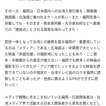
その一方、福岡は、日本国内への台湾人旅行客を、関東圏、
関西圏、北海道に奪われるケースが多い。また、福岡空港へ
到着しても、そのまま、熊本県阿蘇、大分県別府などへ素通
りの「通過点」とされる屈辱も味わってきた。
官民一体となって台湾との連携を図る福岡が、重要視してい
るのは「メディア」である。北海道は、中華圏で大ヒットし
た映画「非誠勿擾」の撮影地になったこともあり、ここ数
年、中華圏からの客足が絶えない。福岡でも数多くの映画の
撮影を行ってきたが、アジア圏でヒットするような映画を誘
致できていないのが現状だ。台湾テレビ局のロケを福岡に誘
致したこともあったが、他県に勝るようなPRができずに終
わった。
メディア戦略に手をこまねいている福岡。行政関係者は、台
湾メディア界で活動する日本人関係者から意見を聞くなどし