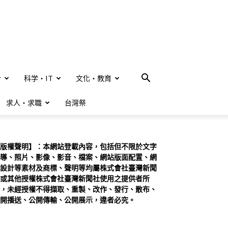
合
科学・IT
文化・教育
求人・求職
台灣祭
版權聲明】：本網站登載內容，包括但不限於文字
導、照片、影像、影音、檔案、網站版面配置、網
設計等素材及商標、聲明等均屬株式會社臺灣新聞
或其他授權株式會社臺灣新聞社使用之提供者所
，未經授權不得擷取、重製、改作、發行、散布、
開播送、公開傳輸、公開展示，違者必究。