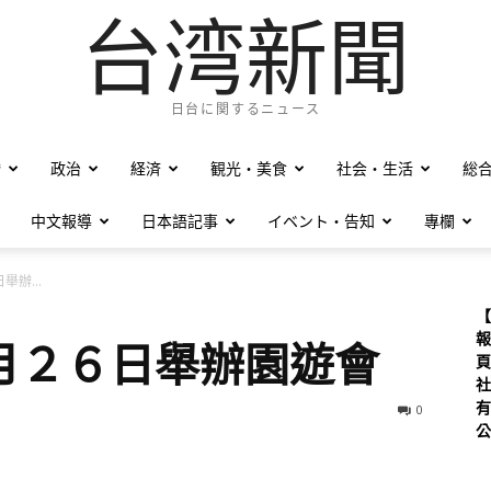
台湾新聞
日台に関するニュース
僑
政治
経済
観光・美食
社会・生活
総
中文報導
日本語記事
イベント・告知
專欄
辦...
【
報
月２６日舉辦園遊會
頁
社
有
0
公