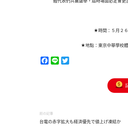
體代表們共襄盛舉，屆時場面必定會更
★時間：５月２
★地點：東京中華學校
Facebook
Line
Twitter
前の記事
台電の赤字拡大も経済優先で値上げ凍結か