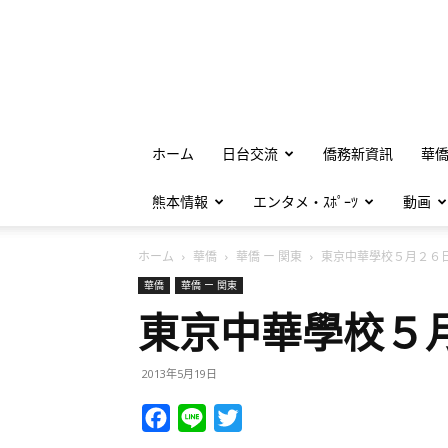
ホーム
日台交流
僑務新資訊
華
熊本情報
エンタメ・ｽﾎﾟｰﾂ
動画
ホーム
華僑
華僑 ー 関東
東京中華學校５月２６日舉
華僑
華僑 ー 関東
東京中華學校５
2013年5月19日
Facebook
Line
Twitter