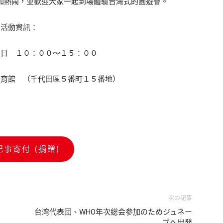
加熱鬧，並歡迎大家一起到場體驗台灣式的園遊會。
活動資訊：
６日 １０：００～１５：００
體育館 （千代田區５番町１５番地）
記事寄付 (捐贈)
次の記事
台湾代表団、WHO年次総会参加のためジュネー
ブへ出発