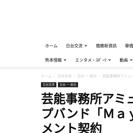
ホーム
日台交流
僑務新資訊
華
熊本情報
エンタメ・ｽﾎﾟｰﾂ
動画
ホーム
日台交流
日台 ー 総合
芸能事務所アミューズ
日台交流
日台 ー 総合
芸能事務所アミ
プバンド「Ｍａ
メント契約