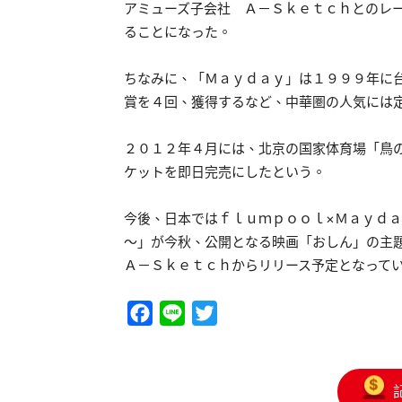
アミューズ子会社 Ａ－Ｓｋｅｔｃｈとのレ
ることになった。
ちなみに、「Ｍａｙｄａｙ」は１９９９年に
賞を４回、獲得するなど、中華圏の人気には
２０１２年４月には、北京の国家体育場「鳥
ケットを即日完売にしたという。
今後、日本ではｆｌｕｍｐｏｏｌ×Ｍａｙｄ
～」が今秋、公開となる映画「おしん」の主
Ａ－Ｓｋｅｔｃｈからリリース予定となって
Facebook
Line
Twitter