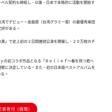
ーベル契約も締結し、以後、日本で本格的に活動を開始す
台湾でデビュー。金曲奨（台湾グラミー賞）の最優秀楽団
定評がある。
の巣」で史上初の２日間連続公演を開催し、２０万枚のチ
ａｙの初コラボ作品となる「Ｂｅｌｉｅｆ～春を待つ君へ
題歌に決定している。また、初の日本版ベストアルバムを
いる。
記事寄付 (捐贈)