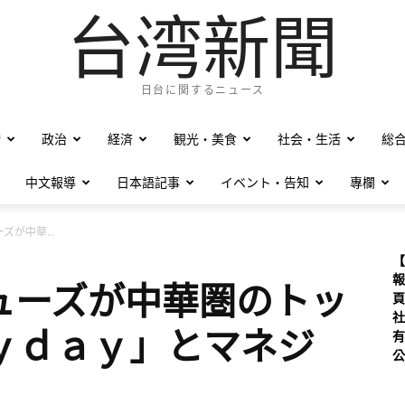
台湾新聞
日台に関するニュース
僑
政治
経済
観光・美食
社会・生活
総
中文報導
日本語記事
イベント・告知
專欄
が中華...
【
報
ューズが中華圏のトッ
頁
社
ｙｄａｙ」とマネジ
有
公