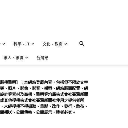
合
科学・IT
文化・教育
求人・求職
台灣祭
版權聲明】：本網站登載內容，包括但不限於文字
導、照片、影像、影音、檔案、網站版面配置、網
設計等素材及商標、聲明等均屬株式會社臺灣新聞
或其他授權株式會社臺灣新聞社使用之提供者所
，未經授權不得擷取、重製、改作、發行、散布、
開播送、公開傳輸、公開展示，違者必究。