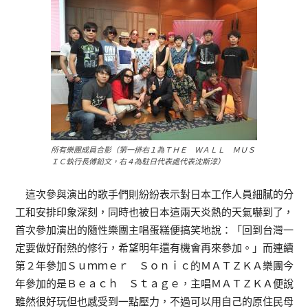
所有樂團成員合影（第一排右１為ＴＨＥ ＷＡＬＬ ＭＵＳ
ＩＣ執行長傅鉛文，右４為駐日代表處代表沈斯淳）
這次參與演出的歌手們則紛紛表示對日本工作人員細膩的分
工和安排印象深刻，同時也被日本這兩天炎熱的天氣嚇到了，
首次參加演出的隨性樂團主唱蛋糕便搞笑地說：「回到台灣一
定要做好耐熱的修行，希望明年還有機會再來參加。」而連續
第２年參加Ｓｕｍｍｅｒ Ｓｏｎｉｃ的ＭＡＴＺＫＡ樂團今
年參加的是Ｂｅａｃｈ Ｓｔａｇｅ，主唱ＭＡＴＺＫＡ便說
雖然很好玩但也感受到一點壓力，不過可以用自己的原住民母