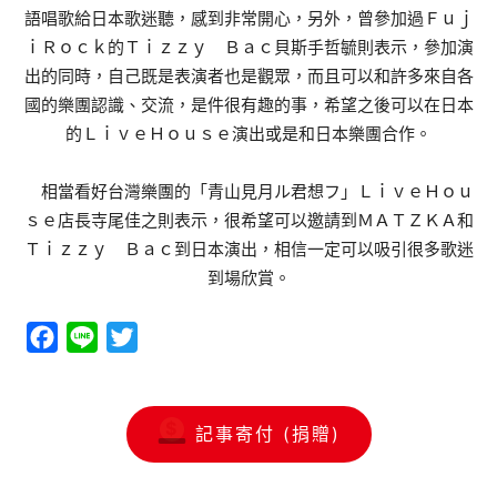
語唱歌給日本歌迷聽，感到非常開心，另外，曾參加過Ｆｕｊ
ｉＲｏｃｋ的Ｔｉｚｚｙ Ｂａｃ貝斯手哲毓則表示，參加演
出的同時，自己既是表演者也是觀眾，而且可以和許多來自各
國的樂團認識、交流，是件很有趣的事，希望之後可以在日本
的ＬｉｖｅＨｏｕｓｅ演出或是和日本樂團合作。
相當看好台灣樂團的「青山見月ル君想フ」ＬｉｖｅＨｏｕ
ｓｅ店長寺尾佳之則表示，很希望可以邀請到ＭＡＴＺＫＡ和
Ｔｉｚｚｙ Ｂａｃ到日本演出，相信一定可以吸引很多歌迷
到場欣賞。
Facebook
Line
Twitter
記事寄付 (捐贈)