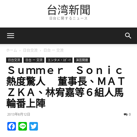
台湾新聞
日台に関するニュース
ホーム
日台交流
日台 ー 交流
日台交流
日台 ー 交流
エンタメ・ｽﾎﾟｰﾂ
演芸関連
Ｓｕｍｍｅｒ Ｓｏｎｉｃ
熱度驚人 董事長、ＭＡＴ
ＺＫＡ、林宥嘉等６組人馬
輪番上陣
2013年8月12日
0
Facebook
Line
Twitter