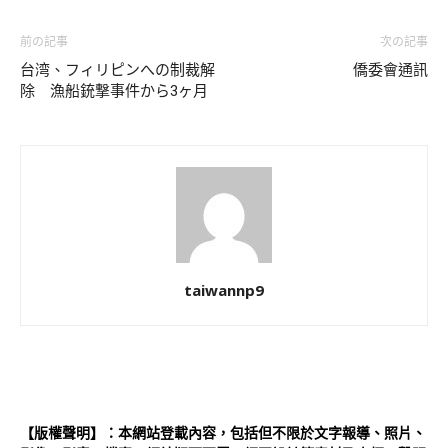
前の記事
次の記事
台湾、フィリピンへの制裁解
僑委會通訊
除 漁船銃撃事件から3ヶ月
taiwannp9
【版權聲明】：本網站登載內容，包括但不限於文字報導、照片、