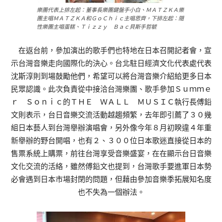
樂團代表上排左起：董事長樂團鍵盤手小白、ＭＡＴＺＫＡ樂
團主唱ＭＡＴＺＫＡ和ＧｏＣｈｉｃ主唱思齊，下排左起：隨
性樂團主唱蛋糕、Ｔｉｚｚｙ Ｂａｃ貝斯手哲毓
在返台前，參加演出的歌手們也特地在日本召開記者會，宣
示台灣音樂走向國際化的決心。台北駐日經濟文化代表處代表
沈斯淳則到場鼓勵他們，希望可以將台灣音樂介紹給更多日本
民眾認識。此次負責從中接洽台灣樂團、歌手參加Ｓｕｍｍｅ
ｒ Ｓｏｎｉｃ的ＴＨＥ ＷＡＬＬ ＭＵＳＩＣ執行長傅鉛
文則表示，台日音樂交流活動越趨頻繁，去年即引薦了３０幾
組日本藝人到台灣舉辦演唱會，另外像今年８月初睽違４年重
新舉辦的野台開唱，也有２、３００位日本歌迷直接從日本的
售票系統上購票，前往台灣享受音樂盛宴，在在顯示台日音樂
文化交流的活絡，雖然傅鉛文也提到，台灣歌手要進軍日本勢
必會遇到日本市場封閉的問題，但藉由參加音樂季拓展知名度
也不失為一個辦法。