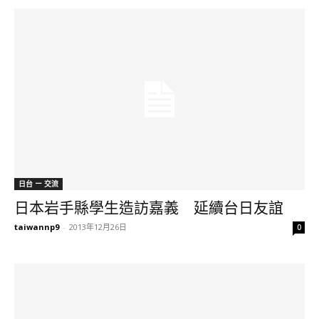
日台 ー 交流
日本岩手縣學生造訪嘉義 延續台日友誼
taiwannp9
-
2013年12月26日
0