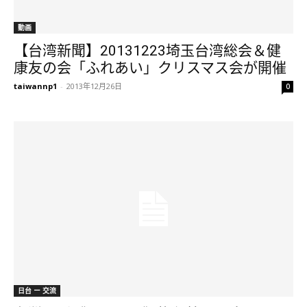
動画
【台湾新聞】20131223埼玉台湾総会＆健
康友の会「ふれあい」クリスマス会が開催
taiwannp1
-
2013年12月26日
0
日台 ー 交流