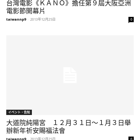
台灣電影《ＫＡＮＯ》擔任第９屆大阪亞洲
電影節開幕片
taiwannp9
-
2013年12月25日
0
イベント・告知
大道院純陽宮 １２月３１日～１月３日舉
辦新年祈安賜福法會
taiwannp9
-
2013年12月25日
0