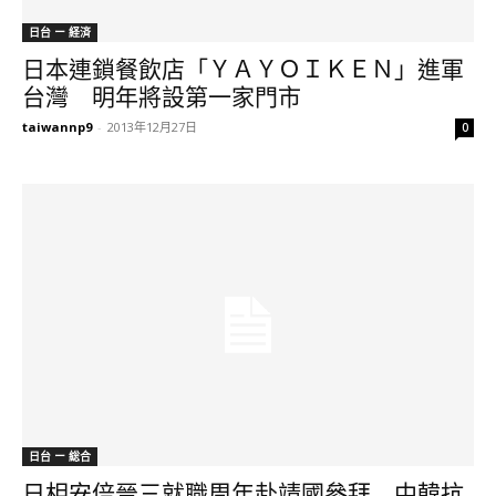
日台 ー 経済
日本連鎖餐飲店「ＹＡＹＯＩＫＥＮ」進軍
台灣 明年將設第一家門市
taiwannp9
-
2013年12月27日
0
日台 ー 総合
日相安倍晉三就職周年赴靖國參拜 中韓抗