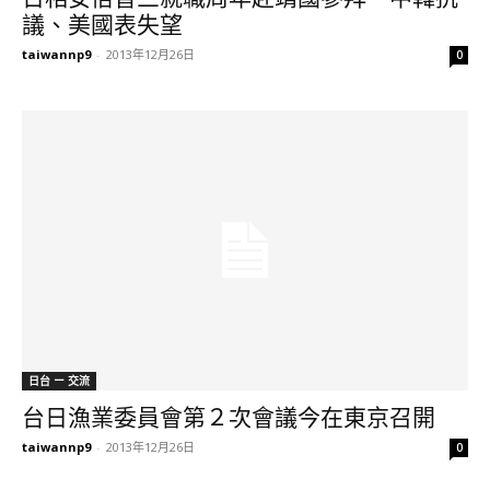
議、美國表失望
taiwannp9
-
2013年12月26日
0
日台 ー 交流
台日漁業委員會第２次會議今在東京召開
taiwannp9
-
2013年12月26日
0