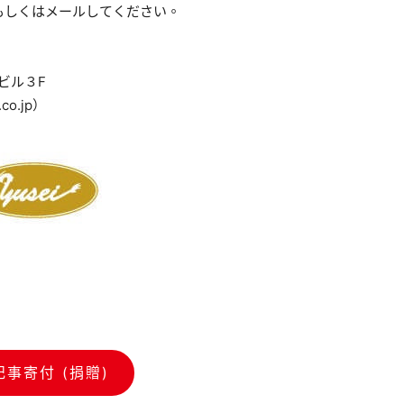
もしくはメールしてください。
盛ビル３F
o.jp）
記事寄付 (捐贈)