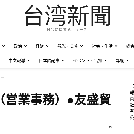
台湾新聞
日台に関するニュース
僑
政治
経済
観光・美食
社会・生活
総
中文報導
日本語記事
イベント・告知
專欄
..
【
報
（営業事務）●友盛貿
頁
社
有
公
0