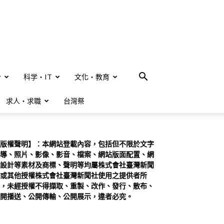
合
科学・IT
文化・教育
求人・求職
台灣祭
版權聲明】：本網站登載內容，包括但不限於文字
導、照片、影像、影音、檔案、網站版面配置、網
設計等素材及商標、聲明等均屬株式會社臺灣新聞
或其他授權株式會社臺灣新聞社使用之提供者所
，未經授權不得擷取、重製、改作、發行、散布、
開播送、公開傳輸、公開展示，違者必究。