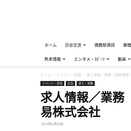
ホーム
日台交流
僑務新資訊
華
熊本情報
エンタメ・ｽﾎﾟｰﾂ
動画
ホーム
イベント・告知
求人情報／業務（営業事務）.
イベント・告知
広告
求人・求職
求人情報／業務
易株式会社
2014年2月26日