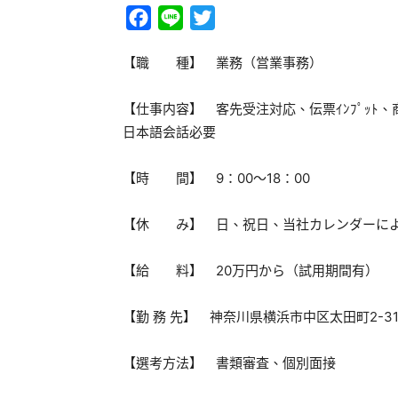
Facebook
Line
Twitter
【職 種】 業務（営業事務）
【仕事内容】 客先受注対応、伝票ｲﾝﾌﾟｯﾄ
日本語会話必要
【時 間】 9：00～18：00
【休 み】 日、祝日、当社カレンダーに
【給 料】 20万円から（試用期間有）
【勤 務 先】 神奈川県横浜市中区太田町2-31
【選考方法】 書類審査、個別面接