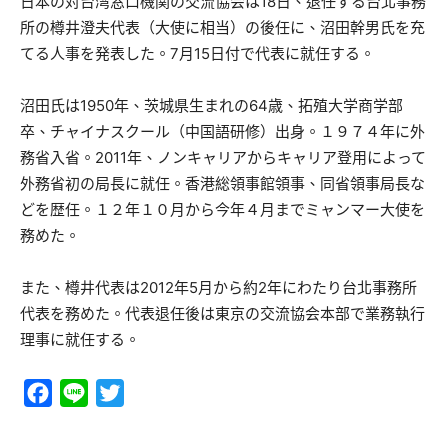
日本の対台湾窓口機関の交流協会は18日、退任する台北事務
所の樽井澄夫代表（大使に相当）の後任に、沼田幹男氏を充
てる人事を発表した。7月15日付で代表に就任する。
沼田氏は1950年、茨城県生まれの64歳、拓殖大学商学部
卒、チャイナスクール（中国語研修）出身。１９７４年に外
務省入省。2011年、ノンキャリアからキャリア登用によって
外務省初の局長に就任。香港総領事館領事、同省領事局長な
どを歴任。１２年１０月から今年４月までミャンマー大使を
務めた。
また、樽井代表は2012年5月から約2年にわたり台北事務所
代表を務めた。代表退任後は東京の交流協会本部で業務執行
理事に就任する。
Facebook
Line
Twitter