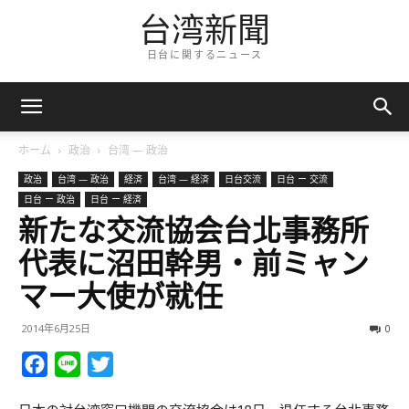
台湾新聞
日台に関するニュース
ホーム
政治
台湾 — 政治
政治
台湾 — 政治
経済
台湾 — 経済
日台交流
日台 ー 交流
日台 ー 政治
日台 ー 経済
新たな交流協会台北事務所
代表に沼田幹男・前ミャン
マー大使が就任
2014年6月25日
0
Facebook
Line
Twitter