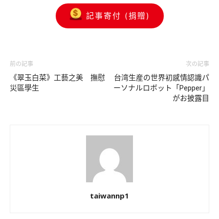
記事寄付 (捐贈)
前の記事
次の記事
《翠玉白菜》工藝之美 撫慰
台湾生産の世界初感情認識パ
災區學生
ーソナルロボット「Pepper」
がお披露目
taiwannp1