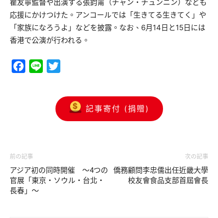
瞿友寧監督や出演する張鈞甯（チャン・チュンニン）なども
応援にかけつけた。アンコールでは「生きてる生きてく」や
「家族になろうよ」などを披露。なお、6月14日と15日には
香港で公演が行われる。
Facebook
Line
Twitter
記事寄付 (捐贈)
前の記事
次の記事
アジア初の同時開催 ～4つの
僑務顧問李忠儒出任近畿大學
官展「東京・ソウル・台北・
校友會食品支部首屆會長
長春」～