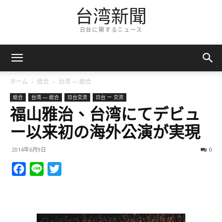
台湾新聞
日台に関するニュース
ホーム
総合
台湾 — 総合
総合
台湾 — 総合
日台交流
日台 ー 交流
福山雅治、台湾にてデビュ
ー以来初の海外公演が実現
2014年6月9日
0
Facebook
Line
Twitter