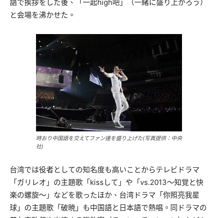
語で挨拶をした後、「一起high吧」（一緒に盛り上がろう）
と会場を沸かせた。
時おり中国語を交えてファン達を盛り上げた(写真提供：中央
社)
台湾では役者としての知名度も高いことからテレビドラマ
「ガリレオ」の主題歌「kissして」や「vs.2013～知覚と快
楽の螺旋～」などを歌ったほか、台湾ドラマ「你照亮我星
球」の主題歌「破暁」も中国語と日本語で熱唱。同ドラマの