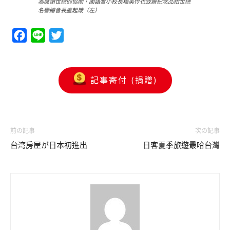
為感謝世總的協助，國語實小校長楊美伶也致贈紀念品給世總
名譽總會長盧起箴（左）
Facebook
Line
Twitter
記事寄付 (捐贈)
前の記事
次の記事
台湾房屋が日本初進出
日客夏季旅遊最哈台灣