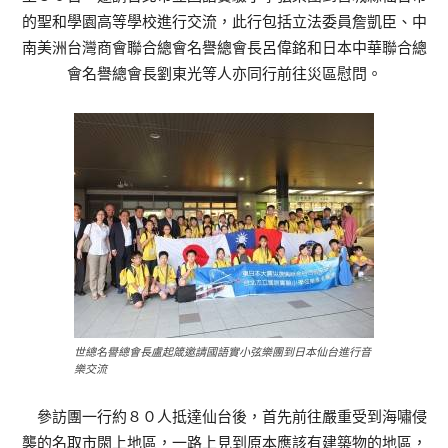
的聖和學園高等學校進行交流，此行包括立法委員詹凱臣、中
南美洲台灣商會聯合總會名譽總會長呂偉銘和日本中華聯合總
會名譽總會長劉東光等人亦同行前往災區慰問。
世總名譽總會長盧起箴邀請國語實小弦樂團到日本仙台進行音
樂交流
參訪團一行約８０人抵達仙台後，首先前往嚴重受到海嘯侵
襲的名取市閖上地區，一路上見到原本應該有建築物的地區，