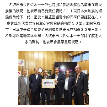
名取市市長佐佐木一十郎也特別和參訪團解說名取市在震災
前後的狀況，他表示自己有責任要將３１１東日本大地震的經
驗傳承給下一代，因此也希望國語實小的同學們要謹記在心。
盧起箴則代表世界台灣商會聯合總會捐贈５０萬日幣給名取
市，日本中華聯合總會名譽總會長劉東光亦捐贈３０萬日幣，
希望可以幫助災區重建，名取市市長佐佐木一十郎除了感謝大
家的到訪，也表示會盡早重建災區。