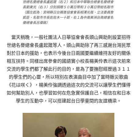
世總名譽總會長盧起箴（右２）和日本中華聯合總會名譽總會
長劉東光（右３）分別捐贈５０萬日幣和３０萬日幣給名取市
（圖左起為：宮崎縣日台親善協會會長相澤光哉、立法委員詹
凱臣、名取市市長佐佐木一十郎，右１為中南美洲台商總會名
譽總會長呂偉銘）
當天稍晚，一般社團法人日華協會會長頭山興助則設宴招待
世總名譽總會長盧起箴等人，頭山興助除了再三感謝台灣民眾
對於日本的援助，也表示今後台日兩國要繼續維持友好的關係
相互扶持。同樣出席參會的國語實小校長楊美伶表示這次前來
交流的學生們都了解此行的目的，是為了要撫慰經歷過３１１
的學生們的心靈，所以特別在表演曲目中加了當時賑災歌曲
《花は咲く》，楊美伶強調透過這次的交流可以讓學生們懂得
如何幫助別人，也學習如何在危急實保護自己，相信在和日本
學生的互動中，可以搭建起台日學童間的友誼橋梁。