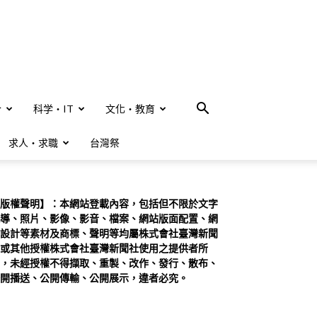
合
科学・IT
文化・教育
求人・求職
台灣祭
版權聲明】：本網站登載內容，包括但不限於文字
導、照片、影像、影音、檔案、網站版面配置、網
設計等素材及商標、聲明等均屬株式會社臺灣新聞
或其他授權株式會社臺灣新聞社使用之提供者所
，未經授權不得擷取、重製、改作、發行、散布、
開播送、公開傳輸、公開展示，違者必究。