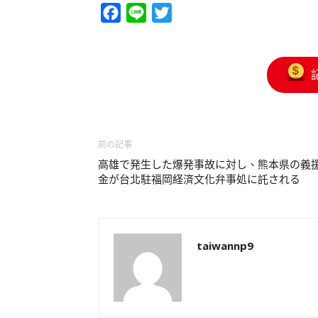
Facebook
Line
Twitter
前の記事
高雄で発生した爆発事故に対し、熊本県の義
金が台北駐福岡経済文化弁事処に託される
taiwannp9