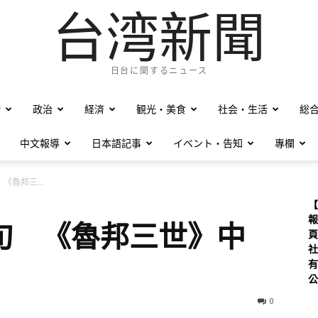
台湾新聞
日台に関するニュース
僑
政治
経済
観光・美食
社会・生活
総
中文報導
日本語記事
イベント・告知
專欄
《魯邦三...
【
報
旬 《魯邦三世》中
頁
社
有
公
0