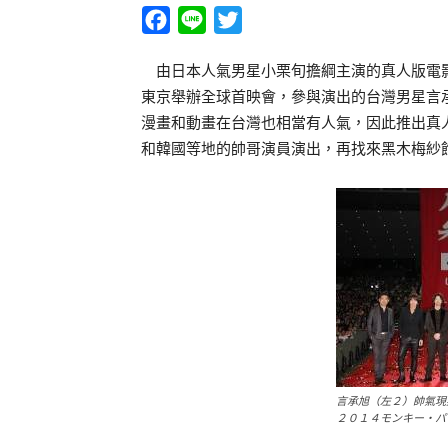
Facebook
Line
Twitter
由日本人氣男星小栗旬擔綱主演的真人版電影
東京舉辦全球首映會，參與演出的台灣男星言
漫畫和動畫在台灣也相當有人氣，因此推出真
和韓國等地的帥哥演員演出，再找來黑木梅紗
言承旭（左２）帥氣現
２０１４モンキー・パ