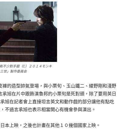
有不少對手戲（C）２０１４モンキ
三世」製作委員会
褲的造型帥氣登場，與小栗旬、玉山鐵二、綾野剛和淺野
言承旭在片中跟飾演魯邦的小栗旬是死對頭，除了要用英日
言承旭在記者會上直接坦言英文和動作戲的部分讓他有點吃
難，不過言承旭也表示相當開心有機會參與演出。
日本上映，之後也計畫在其他１０幾個國家上映。