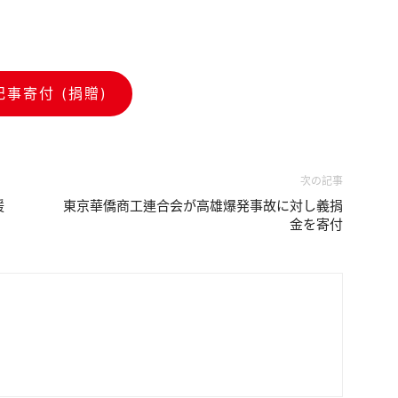
記事寄付 (捐贈)
次の記事
援
東京華僑商工連合会が高雄爆発事故に対し義捐
金を寄付