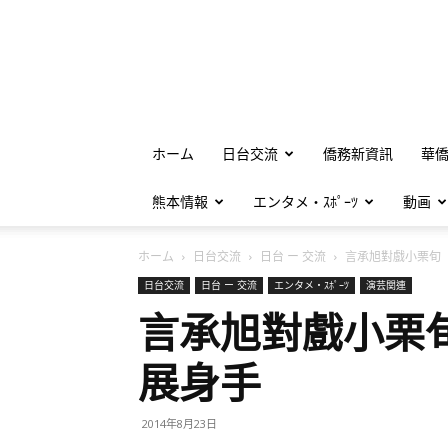
ホーム
日台交流
僑務新資訊
華
熊本情報
エンタメ・ｽﾎﾟｰﾂ
動画
ホーム
日台交流
日台 ー 交流
言承旭對戲小栗旬 
日台交流
日台 ー 交流
エンタメ・ｽﾎﾟｰﾂ
演芸関連
言承旭對戲小栗
展身手
2014年8月23日