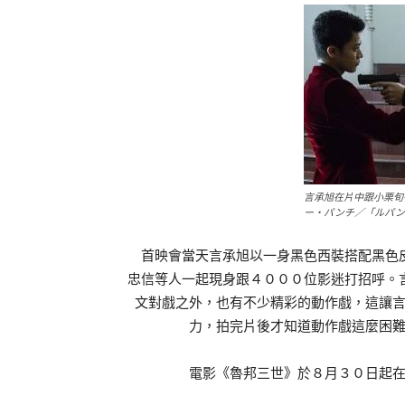
言承旭在片中跟小栗旬
ー・パンチ／「ルパン
首映會當天言承旭以一身黑色西裝搭配黑色皮
忠信等人一起現身跟４０００位影迷打招呼。
文對戲之外，也有不少精彩的動作戲，這讓
力，拍完片後才知道動作戲這麼困
電影《魯邦三世》於８月３０日起在