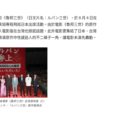
《魯邦三世》（日文片名：ルパン三世），於８月４日在
承旭專程飛抵日本出席活動。由於電影《魯邦三世》的原作
人電影版在台灣也掀起話題，此外電影更集結了日本、台灣
飾演原作中性感迷人的不二峰子一角，讓電影未演先轟動。
身電影《魯邦三世》全球首映會（C）
ンチ／「ルパン三世」製作委員会