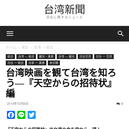
台湾新聞
日台に関するニュース
ホーム
総合
台湾 — 総合
総合
台湾 — 総合
観光・美食
台湾 — 観光
日台交流
日台 ー 交流
日台 ー 総合
日本 ー 美食
未分類
台湾映画を観て台湾を知ろ
う―『天空からの招待状』
編
2014年10月8日
0
Facebook
Line
Twitter