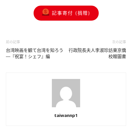
記事寄付 (捐贈)
前の記事
次の記事
台湾映画を観て台湾を知ろう
行政院長夫人李淑珍訪東京僑
―『祝宴！シェフ』編
校贈圖書
taiwannp1