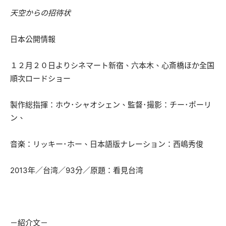
天空からの招待状
日本公開情報
１２月２０日よりシネマート新宿、六本木、心斎橋ほか全国
順次ロードショー
製作総指揮：ホウ･シャオシェン、監督･撮影：チー･ポーリ
ン、
音楽：リッキー･ホー、日本語版ナレーション：西嶋秀俊
2013年／台湾／93分／原題：看見台湾
－紹介文－