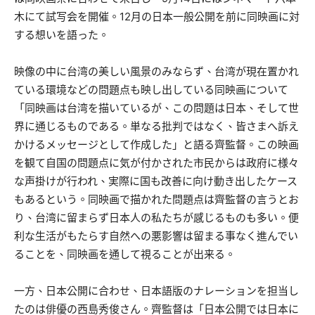
木にて試写会を開催。12月の日本一般公開を前に同映画に対
する想いを語った。
映像の中に台湾の美しい風景のみならず、台湾が現在置かれ
ている環境などの問題点も映し出している同映画について
「同映画は台湾を描いているが、この問題は日本、そして世
界に通じるものである。単なる批判ではなく、皆さまへ訴え
かけるメッセージとして作成した」と語る齊監督。この映画
を観て自国の問題点に気が付かされた市民からは政府に様々
な声掛けが行われ、実際に国も改善に向け動き出したケース
もあるという。同映画で描かれた問題点は齊監督の言うとお
り、台湾に留まらず日本人の私たちが感じるものも多い。便
利な生活がもたらす自然への悪影響は留まる事なく進んでい
ることを、同映画を通して視ることが出来る。
一方、日本公開に合わせ、日本語版のナレーションを担当し
たのは俳優の西島秀俊さん。齊監督は「日本公開では日本に