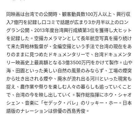
同映画は台湾での公開時、観客動員数100万人以上、興行収
入7億円を記録し口コミで話題が広まり3か月半以上のロン
グラン公開、2013年度台湾興行成績第3位を獲得し大ヒット
を記録した。空撮カメラマンとして長年航空写真を撮り続け
て来た齊柏林監督が、全編空撮という手法で台湾の現在をあ
りのままに見つめたドキュメンタリーで、台湾ドキュメンタ
リー映画史上最高額となる3億3500万円をかけて製作。山や
海、田園といった美しい自然の風景のみならず、工場の煙突
から吐き出される煙や、廃水が流れ出る河川といった現実も
捉え、農作業や祭りを楽しむ人々の暮らしも追っていくこと
で、台湾の今を映し出していく。製作総指揮にホウ・シャオ
シェン、音楽に「セデック・バレ」のリッキー・ホー。日本
語版のナレーションは俳優の西島秀俊。