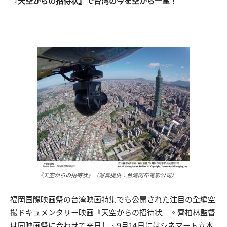
『天空からの招待状』で台湾の今を空から一望！
『天空からの招待状』（写真提供：台灣阿布電影公司）
福岡国際映画祭の台湾映画特集でも公開された注目の全編空
撮ドキュメンタリー映画『天空からの招待状』。齊柏林監督
は同映画祭に合わせて来日し、9月14日にはシネマート六本