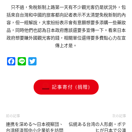
只不過，免稅新制上路第一天有不少觀光客仍是狀況外，包
括來自台灣和中國的旅客都向記者表示不太清楚免稅新制的內
容，但一經解說，大家紛紛表示會有意願想要多添購一些藥妝
品，同時他們也認為日本政府應該還要多宣傳一下。看來日本
政府想要賺外國觀光客的錢，相關單位還得要多費點心力在宣
傳上才是。
Facebook
Line
Twitter
記事寄付 (捐贈)
前の記事
次の記事
連携を深める〜日本視察団、
伝統ある台湾の人形劇・ポテ
台湾経済部中小企業処を訪問
ヒが日本で公演