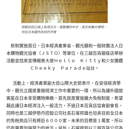
特製的封口袋上有用日文，簡繁體的中文、英文和韓文標明，
勿在日本國內拆封的字樣
新制實施首日，日本經濟產業省、觀光廰和一般財團法人日
本購物觀光協會（ＪＳＴＯ）等單位，在三越百貨銀座店舉辦
活動並找來宣傳親善大使Ｈｅｌｌｏ Ｋｉｔｔｙ和少女團體
Ｃｈｅｅｋｙ Ｐａｒａｄｅ站台。
活動上，經濟產業副大臣山際大史郎表示，在安倍經濟學
中，觀光立國是重振經濟工作中重要的一環，所以為讓外國旅
客能在日本享受購物樂趣，首先就是實施擴大免稅制度，希望
藉此讓日本經濟注入一股活力，不過日本百貨店協會副會長，
同時也是三越伊勢丹控股公司社長石塚邦雄也坦承目前全日本
的免稅商店只有將近６０００家，未來的目標是１萬家，所以
仍有需要加強努力的地方。另外，石塚提到以三越百貨公司為