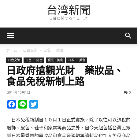
台湾新聞
日台に関するニュース
ホーム
日台交流
日台 ー 総合
日台交流
日台 ー 総合
観光・美食
日本 ー 美食
日政府搶觀光財 藥妝品、
食品免稅新制上路
2014年10月1日
0
Facebook
Line
Twitter
日本免稅新制自１０月１日正式實施，除了以往可以退稅的
服飾、皮包、鞋子和家電等商品之外，自今天起包括台灣民眾
到日本最愛買的藥妝品和食品及酒類等消耗品也加入免稅商品