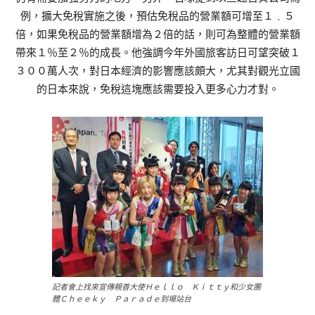
例，擴大免稅實施之後，預估免稅品的營業額可增至１﹒５
倍，如果免稅品的營業額增為２倍的話，則可為整體的營業額
帶來１％至２％的成長。他強調今年外國旅客訪日可望突破１
３００萬人次，對日本經濟的影響應該頗大，尤其對觀光立國
的日本來說，免稅這塊應該需要投入更多心力才對。
記者會上找來宣傳親善大使Ｈｅｌｌｏ Ｋｉｔｔｙ和少女團
體Ｃｈｅｅｋｙ Ｐａｒａｄｅ到場站台