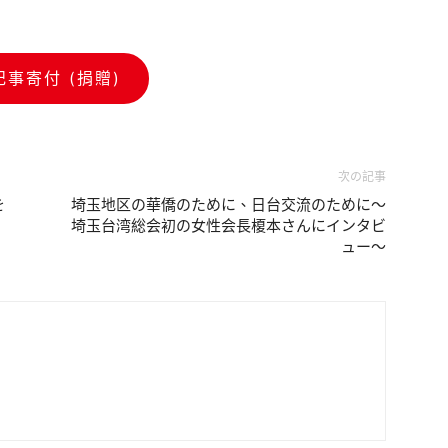
記事寄付 (捐贈)
次の記事
を
埼玉地区の華僑のために、日台交流のために～
埼玉台湾総会初の女性会長榎本さんにインタビ
ュー～