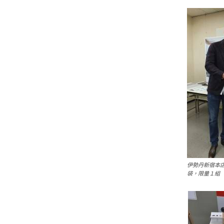
伊勢丹新宿本
袋，限量１組