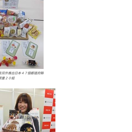
店另外推出日本４７個都道府縣
限量２０組