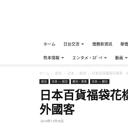
ホーム
日台交流
僑務新資訊
華
熊本情報
エンタメ・ｽﾎﾟｰﾂ
動画
ホーム
総合
日本 — 総合
日本百貨福袋花樣多 ＭＩ
総合
日本 — 総合
観光・美食
日本 — 観光
日本百貨福袋花
外國客
2014年11月18日