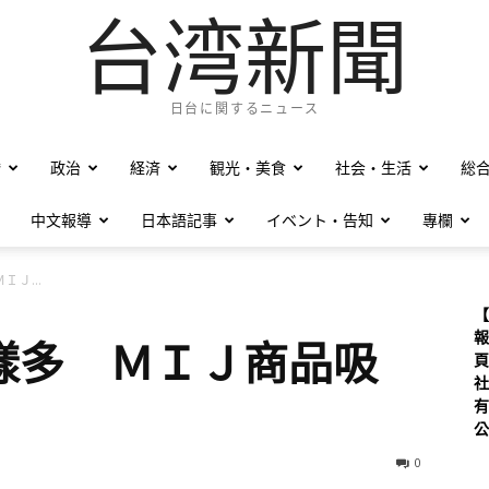
台湾新聞
日台に関するニュース
僑
政治
経済
観光・美食
社会・生活
総
中文報導
日本語記事
イベント・告知
專欄
Ｊ...
【
報
樣多 ＭＩＪ商品吸
頁
社
有
公
0