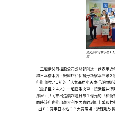
西武百貨池袋本店１１
頭
三越伊勢丹控股公司公關部則進一步表示近年
越日本橋本店、銀座店和伊勢丹新宿本店等３
店推出限定１組的「人氣高原小火車‧信濃鐵
（最多至２４人）一起搭乘火車，接近輕井澤
房屋，共同推出造價超過日幣１億元的「和寵
同時該店也推出義大利型男廚師到府上菜和共
出Ｆ１賽事日本站ＧＰ大賽現場，近距離欣