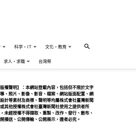
合
科学・IT
文化・教育
求人・求職
台灣祭
版權聲明】：本網站登載內容，包括但不限於文字
導、照片、影像、影音、檔案、網站版面配置、網
設計等素材及商標、聲明等均屬株式會社臺灣新聞
或其他授權株式會社臺灣新聞社使用之提供者所
，未經授權不得擷取、重製、改作、發行、散布、
開播送、公開傳輸、公開展示，違者必究。