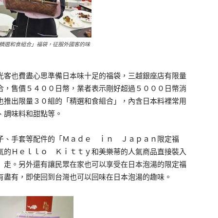
精選和食組合」福袋，征服外國客的味
客也費盡心思準備日本味十足的福袋，三越銀座店有限量
合，售價５４００日幣，業者表示剛好超過５０００日幣消
也推出限量３０組的「精選和食組合」，內含日本料裡常用
、調味料和甜點等。
、手套等配件的「Ｍａｄｅ ｉｎ Ｊａｐａｎ限定福
氣的Ｈｅｌｌｏ Ｋｉｔｔｙ和美樂蒂的人氣商品直接裝入
」走。另外還有讓民眾在家也可以享受在日本泡湯的限定福
有盡有，即使回到台灣也可以回味在日本泡湯的趣味。