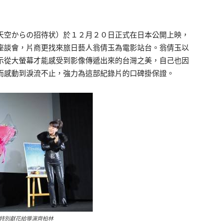
空からの招待状）於１２月２０日正式在日本公開上映，
座談會，片商更找來旅日藝人翁倩玉為電影站台。翁倩玉以
示從大螢幕才能感受到影像傳遞出來的台灣之美，自己也因
而感動到淚流不止，強力為這部紀錄片的口碑掛保證。
特別獻花給導演齊柏林