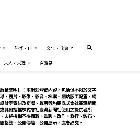
合
科学・IT
文化・教育
求人・求職
台灣祭
版權聲明】：本網站登載內容，包括但不限於文字
導、照片、影像、影音、檔案、網站版面配置、網
設計等素材及商標、聲明等均屬株式會社臺灣新聞
或其他授權株式會社臺灣新聞社使用之提供者所
，未經授權不得擷取、重製、改作、發行、散布、
開播送、公開傳輸、公開展示，違者必究。