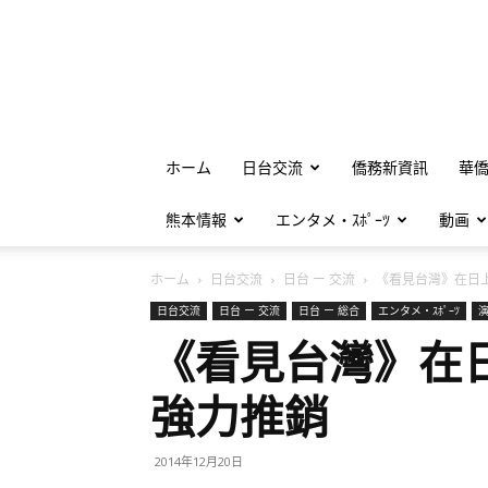
ホーム
日台交流
僑務新資訊
華
熊本情報
エンタメ・ｽﾎﾟｰﾂ
動画
ホーム
日台交流
日台 ー 交流
《看見台灣》在日上
日台交流
日台 ー 交流
日台 ー 総合
エンタメ・ｽﾎﾟｰﾂ
《看見台灣》在
強力推銷
2014年12月20日