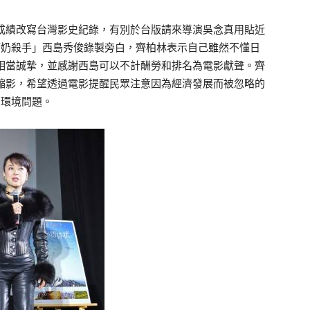
績改寫台灣影史紀錄，有別於台版請來導演吳念真用貼近
師奶殺手」西島秀俊錄製旁白，齊柏林表示自己雖然不懂日
相當誠摯，並感謝西島可以不計酬勞和排名為電影獻聲。齊
縮影，希望透過電影提醒民眾注意因為經濟發展而被忽略的
環境問題。