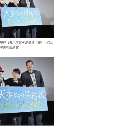
柏林（右）與製片曾瓊瑤（左）一同出
映後的座談會