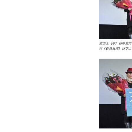
翁倩玉（中）和導演齊
席《看見台灣》日本上