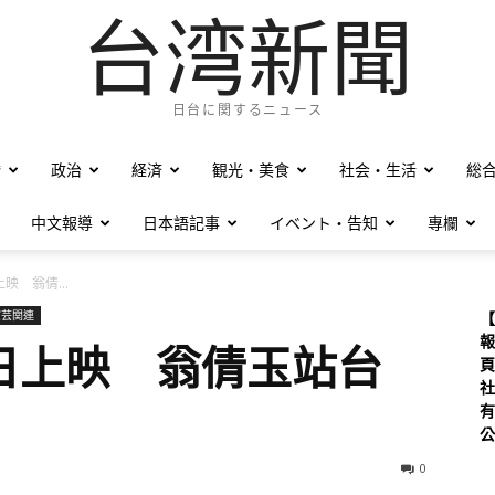
台湾新聞
日台に関するニュース
僑
政治
経済
観光・美食
社会・生活
総
中文報導
日本語記事
イベント・告知
專欄
映 翁倩...
演芸関連
【
報
日上映 翁倩玉站台
頁
社
有
公
0