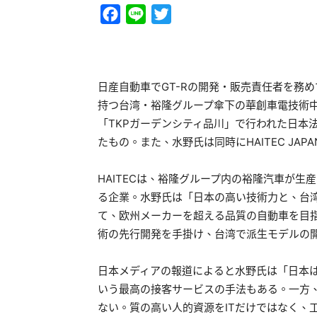
Facebook
Line
Twitter
日産自動車でGT-Rの開発・販売責任者を務
持つ台湾・裕隆グループ傘下の華創車電技術中心
「TKPガーデンシティ品川」で行われた日本法人
たもの。また、水野氏は同時にHAITEC JA
HAITECは、裕隆グループ内の裕隆汽車が生
る企業。水野氏は「日本の高い技術力と、台
て、欧州メーカーを超える品質の自動車を目指す
術の先行開発を手掛け、台湾で派生モデルの
日本メディアの報道によると水野氏は「日本
いう最高の接客サービスの手法もある。一方、
ない。質の高い人的資源をITだけではなく、