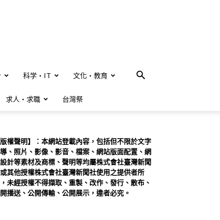
合
科学・IT
文化・教育
求人・求職
台灣祭
版權聲明】：本網站登載內容，包括但不限於文字
導、照片、影像、影音、檔案、網站版面配置、網
設計等素材及商標、聲明等均屬株式會社臺灣新聞
或其他授權株式會社臺灣新聞社使用之提供者所
，未經授權不得擷取、重製、改作、發行、散布、
開播送、公開傳輸、公開展示，違者必究。