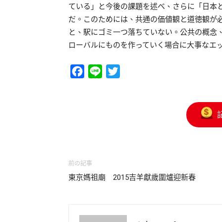
ている」と今後の課題を述べ、さらに「日本
だ。このためには、共通の価値観と道徳観が
と、駅にゴミ一つ落ちていない。公共の概念
ローバルにものを作っていく場合に大事なエ
Facebook
Line
Twitter
前の記事
東京媽祖廟 2015吉羊獻歲圍爐迎新春