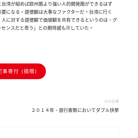
と台湾が組めば欧州圏より強い人的開発圏ができるはず
必要になる。道徳観は大事なファクターだ。台湾に行く
、人に対する道徳観で価値観を共有できるというのは、グ
ッセンスだと思う」との期待感も示していた。
記事寄付 (捐贈)
次の記事
２０１４年、旅行客数においてダブル快挙