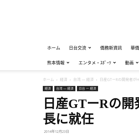
ホーム
日台交流
僑務新資訊
華
熊本情報
エンタメ・ｽﾎﾟｰﾂ
動画
ホーム
経済
台湾 — 経済
日産GTーRの開発者がHA.
経済
台湾 — 経済
日台 ー 経済
日産GTーRの開
長に就任
2014年12月23日