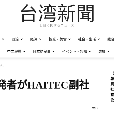
台湾新聞
日台に関するニュース
僑
政治
経済
観光・美食
社会・生活
総
中文報導
日本語記事
イベント・告知
專欄
..
【
報
発者がHAITEC副社
頁
社
有
公
0