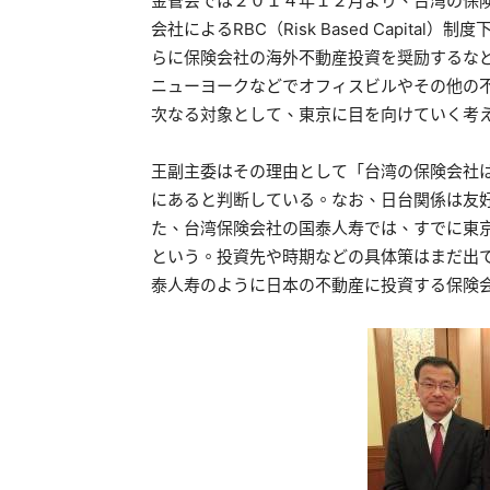
金管会では２０１４年１２月より、台湾の保
会社によるRBC（Risk Based Capit
らに保険会社の海外不動産投資を奨励するな
ニューヨークなどでオフィスビルやその他の
次なる対象として、東京に目を向けていく考
王副主委はその理由として「台湾の保険会社
にあると判断している。なお、日台関係は友
た、台湾保険会社の国泰人寿では、すでに東
という。投資先や時期などの具体策はまだ出
泰人寿のように日本の不動産に投資する保険