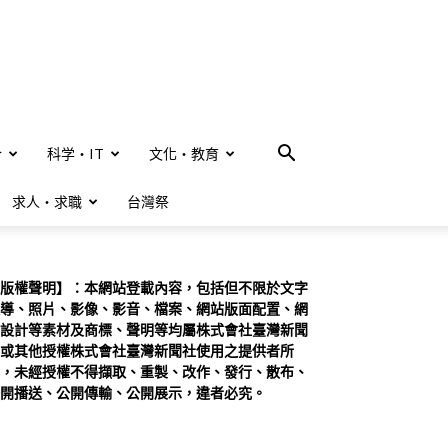
合
科学・IT
文化・教育
求人・求職
台灣祭
版權聲明】：本網站登載內容，包括但不限於文字
導、照片、影像、影音、檔案、網站版面配置、網
設計等素材及商標、聲明等均屬株式會社臺灣新聞
或其他授權株式會社臺灣新聞社使用之提供者所
，未經授權不得擷取、重製、改作、發行、散布、
開播送、公開傳輸、公開展示，違者必究。