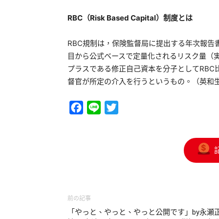
RBC
（Risk Based Capital
）制度とは
RBC規制は，保険監督局に提出する年次報告
目から公式ベースで定量化されるリスク量（実
プラスである修正自己資本を分子としてRBC
督官が所定の介入を行うというもの。（英和
Facebook
Line
Twitter
前の記事
「やっと、やっと、やっと公開です」by永瀬