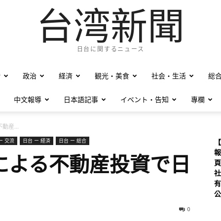
台湾新聞
日台に関するニュース
僑
政治
経済
観光・美食
社会・生活
総
中文報導
日本語記事
イベント・告知
專欄
産...
ー 交流
日台 ー 経済
日台 ー 総合
【
報
による不動産投資で日
頁
社
有
公
0