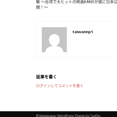
敏 〜台湾で大ヒットの映画KANOが遂に日本
開！〜
taiwannp1
返事を書く
ログインしてコメントを書く
© Newspaper WordPress Theme by TagDiv