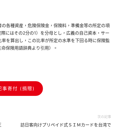
書の各種資産，危険保険金，保険料，準備金等の所定の項
際にはその2分の1）を分母とし，広義の自己資本・サー
比率を算出し，この比率が所定の水準を下回る時に保険監
生命保険用語辞典より引用）。
記事寄付 (捐贈)
次の記事
正
訪日客向けプリペイド式ＳＩＭカードを台湾で