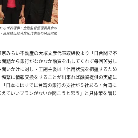
仁志代表理事、金融監督管理委員会の
、台北駐日経済文化代表処の余吉政副
東京みらい不動産の大塚文彦代表取締役より「日台間で不
の問題から銀行がなかなか融資を出してくれず毎回苦労し
う問いかけに対し、王副主委は「信用状況を把握するため
、頻繁に情報交換をすることが出来れば融資提供の実施に
、「日本にはすでに台湾の銀行の支社が５社ある。台湾に
伝えていいプランがないか聞こうと思う」と具体策を講じ