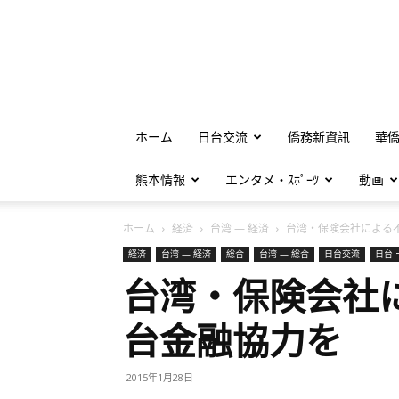
ホーム
日台交流
僑務新資訊
華
熊本情報
エンタメ・ｽﾎﾟｰﾂ
動画
ホーム
経済
台湾 — 経済
台湾・保険会社による不動
経済
台湾 — 経済
総合
台湾 — 総合
日台交流
日台 
台湾・保険会社
台金融協力を
2015年1月28日