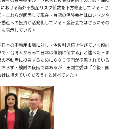
険会社の資金運用ルート拡大と投資収益向上のため、保険
al）制度下における海外不動産リスク係数を下方修正している。さ
ど、これらが起因して現在、台湾の保険会社はロンドンや
不動産への投資が活発化している。金管会ではさらにその
えも表示している。
は日本の不動産市場に対し、今後引き続き伸びていく傾向
好で、台湾人からみて日本は信頼に値する」と述べた。ま
京の不動産に投資するために６００億円が準備されている
ておらず、検討の段階ではあるが、王副主委は「今後、国
会社は増えていくだろう」と述べていた。