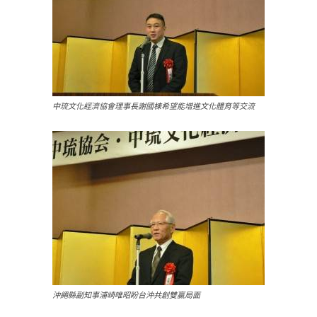
中琉文化經濟協會理事長謝國棟希望能增進文化體育等交流
沖繩縣副知事浦崎唯昭盼台沖共創雙贏局面