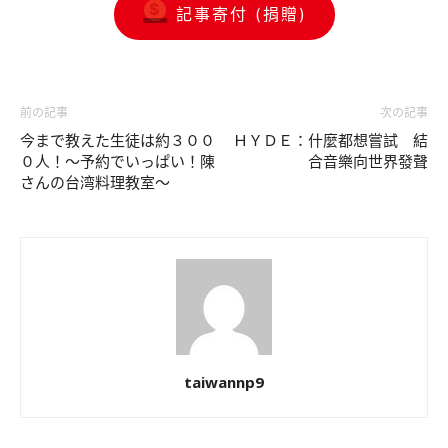
記事寄付 (捐贈)
前の記事
次の記事
今まで教えた生徒は約３００
ＨＹＤＥ：什麼都想嘗試 結
０人！～予約でいっぱい！陳
合音樂向世界發聲
さんの台湾料理教室～
taiwannp9