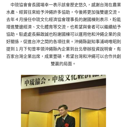
中琉協會會長國場幸一表示該會歷史悠久，感謝台灣在農業
水產、經貿往來給予沖繩許多協助，今後將更加強雙邊交流。
去年４月接任中琉文化經濟協會理事長的謝國棟則表示，盼能
增進雙邊經濟、文化體育等交流，也希望與會者可以繼續給予
協助。駐處處長蘇啟誠也盼謝國棟可以運用他和沖繩企業的良
好關係，促進台沖之間的各項往來。沖繩縣副知事浦崎唯昭則
提到１月下旬曾率領沖繩縣內企業到台北舉辦投資說明會，有
百家台灣企業出席，成果豐碩，希望台灣和沖繩可以合作共創
雙贏的局面。