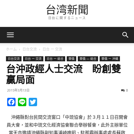
台湾新聞
日台に関するニュース
ホーム
日台交流
日台 ー 交流
日台交流
日台 ー 交流
日台 ー 総合
華僑
華僑 — 総合
華僑 ー 沖縄
台沖政經人士交流 盼創雙
贏局面
2015年3月13日
0
Facebook
Line
Twitter
沖繩縣對台民間交流窗口「中琉協會」於３月１１日召開會
員大會，並和中琉文化經濟協會聯合舉辦餐會，此外主辦單位
當天亦邀請沖繩縣副知事浦崎唯昭、駐那霸辦事處處長蘇啟