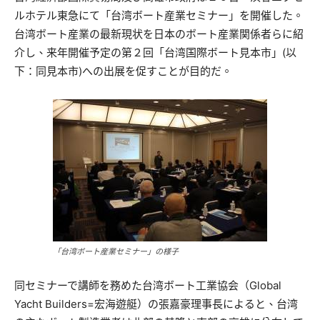
ルホテル東急にて「台湾ボート産業セミナー」を開催した。
台湾ボート産業の最新現状を日本のボート産業関係者らに紹
介し、来年開催予定の第２回「台湾国際ボート見本市」(以
下：同見本市)への出展を促すことが目的だ。
「台湾ボート産業セミナー」の様子
同セミナーで講師を務めた台湾ボート工業協会（Global
Yacht Builders=宏海遊艇）の張嘉豪理事長によると、台湾