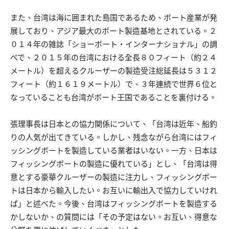
また、台湾は海に囲まれた島国であるため、ボート産業が発
展しており、アジア最大のボート製造基地とされている。２
０１４年の雑誌「ショーボート・インターナショナル」の調
べで、２０１５年の台湾における全長８０フィート（約２４
メートル）を超えるクルーザーの製造受注総延長は５３１２
フィート（約１６１９メートル）で、３年連続で世界６位と
なっていることも台湾がボート王国であることを裏付ける。
張理事長は日本との協力関係について、「台湾は近年、船釣
りの人気が出てきている。しかし、残念ながら台湾にはフィ
ッシングボートを製造している業者はいない。一方、日本は
フィッシングボートの製造に優れている」とし、「台湾は得
意とする豪華クルーザーの製造に注力し、フィッシングボー
トは日本から輸入したい。お互いに輸出入で協力していけれ
ば」と述べた。今後、台湾はフィッシングボートを製造する
かしないか、の質問には「その予定はない。お互い、得意な