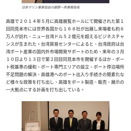
日本マリン事業協会の藤野一秀事務局長
高雄で２０１４年５月に高雄展覧ホールにて開催された第１
回同見本市には世界各国から１６８社が出展し来場者も約６
万人が訪れ、ニュー台湾ドル５２億元を超えるビジネスチャ
ンスが生まれた。台湾貿易センターによると、台湾政府は台
湾ボート産業の国内外市場開発サポートのため、来年の３月
１０日より１３日で第２回目同見本市を開催するほか、ボー
ト税基準の緩和、ボート専門エリアの設立、ボート停泊場所
不足問題の解決、高雄港へのボート出入り手続きの簡素化な
ど様々な政策を打ち出し、高雄をボート製造、販売、展示の
一大拠点にする計画を打ち出している。