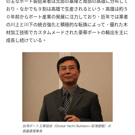
の主なボート製造業者は北部の基隆と南部の高雄に分布して
おり、なかでも９割は高雄で生産されるという。高雄は約５
０年前からボート産業の発展に注力しており、近年では業者
の川上と川下の統合強化と積極的な転換によって、優れた木
材加工技術でカスタムメードされた豪華ボートの輸出を主に
成長し続けている。
台湾ボート工業協会（Global Yacht Builders=宏海遊艇）の
張嘉豪理事長