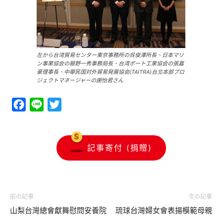
左から台湾貿易センター東京事務所の呉俊澤所長、日本マリ
ン事業協会の藤野一秀事務局長、台湾ボート工業協会の張嘉
豪理事長、中華民国対外貿易発展協会(TAITRA)台北本部プロ
ジェクトマネージャーの謝怡君さん
Facebook
Line
Twitter
記事寄付 (捐贈)
前の記事
次の記事
山梨台灣總會獻舞慰問安養院
琉球台灣婦女會表揚模範母親