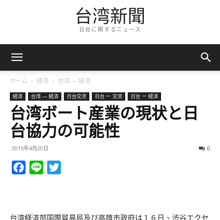
台湾新聞
日台に関するニュース
ホーム
経済
台湾 — 経済
経済
台湾 — 経済
日台交流
日台 ー 交流
日台 ー 経済
台湾ボート産業の現状と日
台協力の可能性
2015年4月20日
0
Facebook
Line
Twitter
台湾経済部国際貿易局及び高雄市政府は１６日、渋谷エクセ