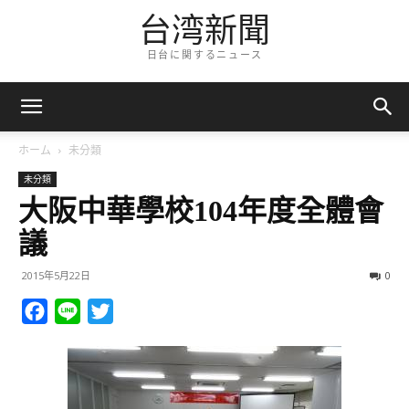
台湾新聞
日台に関するニュース
ホーム
未分類
未分類
大阪中華學校104年度全體會
議
2015年5月22日
0
Facebook
Line
Twitter