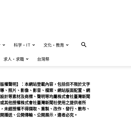
合
科学・IT
文化・教育
求人・求職
台灣祭
版權聲明】：本網站登載內容，包括但不限於文字
導、照片、影像、影音、檔案、網站版面配置、網
設計等素材及商標、聲明等均屬株式會社臺灣新聞
或其他授權株式會社臺灣新聞社使用之提供者所
，未經授權不得擷取、重製、改作、發行、散布、
開播送、公開傳輸、公開展示，違者必究。