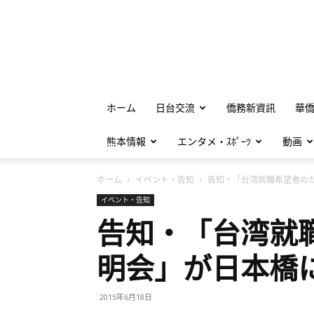
ホーム
日台交流
僑務新資訊
華
熊本情報
エンタメ・ｽﾎﾟｰﾂ
動画
ホーム
イベント・告知
告知・「台湾就職希望者のた.
イベント・告知
告知・「台湾就
明会」が日本橋
2015年6月18日