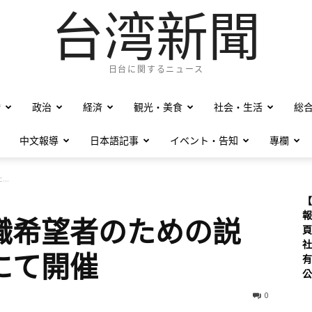
台湾新聞
日台に関するニュース
僑
政治
経済
観光・美食
社会・生活
総
中文報導
日本語記事
イベント・告知
專欄
..
【
報
職希望者のための説
頁
社
にて開催
有
公
0