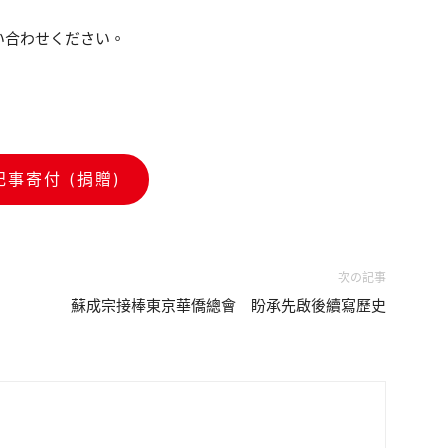
い合わせください。
記事寄付 (捐贈)
次の記事
」
蘇成宗接棒東京華僑總會 盼承先啟後續寫歷史