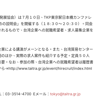
易発展協会）は７月１０日、TKP東京駅日本橋カンファレ
めの説明会」を開催する（１８:３０～２０:３０）。同会
されるもので、台湾企業への就職希望者、求人募集企業を
企業による講演がメーンとなる。また、台湾貿易センター
明のほか、実際の求人案件も紹介する予定。定員５０人
必要。なお、参加の際、台湾企業への就職希望者は履歴書
.taitra.gr.jp/event/hirecruit/index.html
3-3514-4700 Eメール：
tokyo@taitra.gr.jp