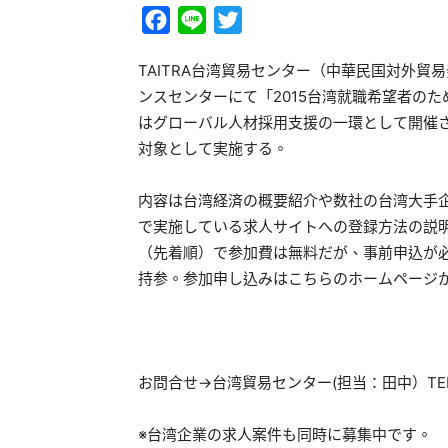
Facebook
Line
Twitter
TAITRA台湾貿易センター（中華民国対外貿
ンスセンターにて「2015台湾就職希望者のた
はグローバル人材採用支援の一環として開催
対象として実施する。
内容は台湾経済の概要紹介や数社の台湾大手
で実施している求人サイトへの登録方法の説
（先着順）で参加費は無料だが、事前申込が
持参。参加申し込みはこちらのホームページから→http://www
お問合せ→台湾貿易センター(担当：田中）TEL：0
※台湾企業の求人案件も同時に募集中です。