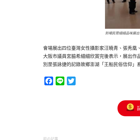
到場民眾細細品味展出
會場展出四位臺灣女性攝影家汪曉青、張秀凰
大阪市議員宮脇希細細欣賞完後表示，展出作
別昰張詠捷的記錄故鄉澎湖「王船民俗信仰」
Facebook
Line
Twitter
前の記事