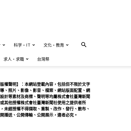
合
科学・IT
文化・教育
求人・求職
台灣祭
版權聲明】：本網站登載內容，包括但不限於文字
導、照片、影像、影音、檔案、網站版面配置、網
設計等素材及商標、聲明等均屬株式會社臺灣新聞
或其他授權株式會社臺灣新聞社使用之提供者所
，未經授權不得擷取、重製、改作、發行、散布、
開播送、公開傳輸、公開展示，違者必究。