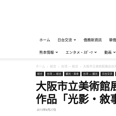
ホーム
日台交流
僑務新資訊
華
熊本情報
エンタメ・ｽﾎﾟｰﾂ
動画
ホーム
総合
台湾 — 総合
大阪市立美術館展出台灣女
総合
台湾 — 総合
観光・美食
台湾 — 観光
日台交流
大阪市立美術館
作品「光影・敘事
2015年8月27日