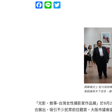
Facebook
Line
Twitter
開幕儀式上 駐大阪辦
會副議長木下吉信、議
「光影・敘事-台灣女性攝影家作品展」於8月2
合展出，吸引不少民眾前往觀賞。大阪市議會