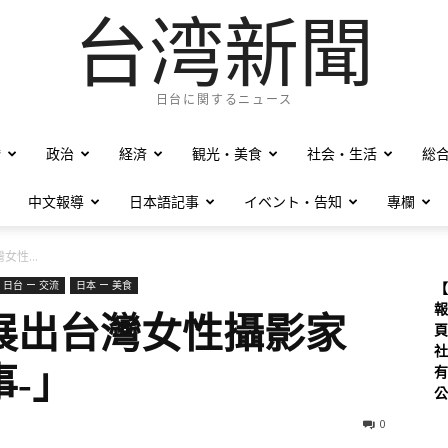
台湾新聞
日台に関するニュース
僑
政治
経済
観光・美食
社会・生活
総
中文報導
日本語記事
イベント・告知
專欄
性...
日台 ー 交流
日本 ー 美食
【
報
展出台灣女性攝影家
頁
社
-」
有
公
0