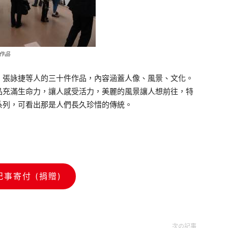
作品
、張詠捷等人的三十件作品，內容涵蓋人像、風景、文化。
品充滿生命力，讓人感受活力，美麗的風景讓人想前往，特
系列，可看出那是人們長久珍惜的傳統。
記事寄付 (捐贈)
次の記事