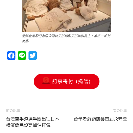
洽維企業股份有限公司以天然棉和天然染料為主，推出一系列
商品
Facebook
Line
Twitter
記事寄付 (捐贈)
前の記事
次の記事
台灣空手道選手團出征日本
台學者蕭鈞毓獲首屆永守獎
橫濱僑民設宴加油打氣