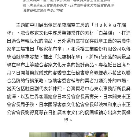
會長黃壽美、駐日副代表郭仲熙、客家委員會主任秘書廖育
珮、東京崇正公會會長劉得寬、日本國際客家文化協會會長邱
泱棟和前眾議員中津川博鄉
主題館中則展出像是星夜貓空工房的「Ｈａｋｋａ花貓
杯」，融合客家文化中夥房裝飾常件的素材「白菜貓」，打造
出適合年輕世代的商品，另外還有堅持保存紙傘工藝的美農李
家傘工場推出「客家花布傘」，和秀裕工業股份有限公司以傳
統油紙傘為發想，推出「恁靚桐花傘」，將桐花雨落的美景呈
現在傘布上等融合客家文化元素的設計商品。專程抵日出席９
月２日開幕剪綵儀式的客委會主任秘書廖育珮便表示希望以聯
合品牌的行銷策略，協助客委會輔導的業者打通海外的市場。
當天包括駐日副代表郭仲熙、台灣貿易中心東京事務所所長吳
俊澤，以及世界客屬總會日本分會會長黃壽美、日本關東崇正
會會長周子秋、日本國際客家文化協會會長邱泱棟和東京崇正
公會會長劉得寬等在日推廣客家文化的僑團領袖亦出席共襄盛
舉。