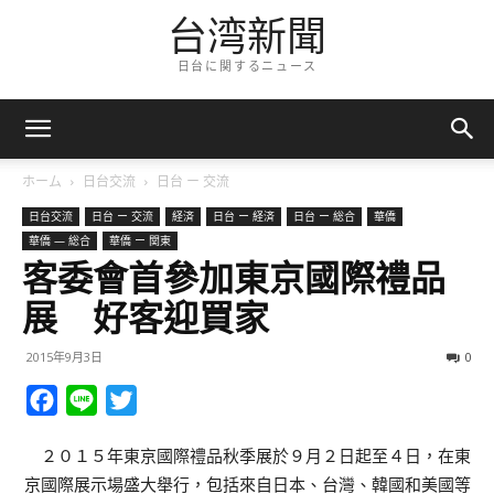
台湾新聞
日台に関するニュース
ホーム
日台交流
日台 ー 交流
日台交流
日台 ー 交流
経済
日台 ー 経済
日台 ー 総合
華僑
華僑 — 総合
華僑 ー 関東
客委會首參加東京國際禮品
展 好客迎買家
2015年9月3日
0
Facebook
Line
Twitter
２０１５年東京國際禮品秋季展於９月２日起至４日，在東
京國際展示場盛大舉行，包括來自日本、台灣、韓國和美國等