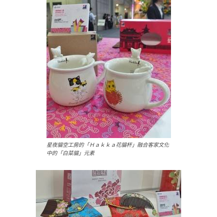
星夜貓空工房的「Ｈａｋｋａ花貓杯」融合客家文化
中的「白菜貓」元素