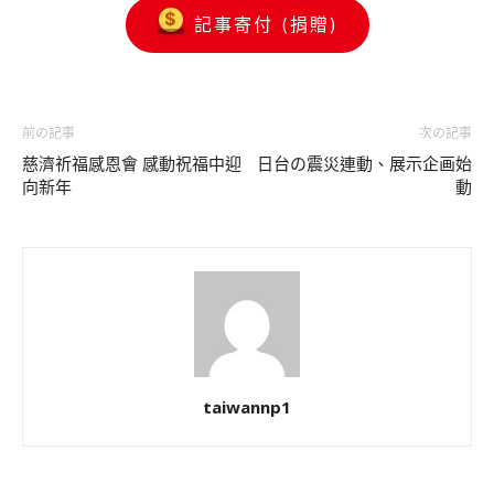
記事寄付 (捐贈)
前の記事
次の記事
慈濟祈福感恩會 感動祝福中迎
日台の震災連動、展示企画始
向新年
動
taiwannp1