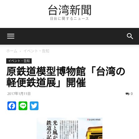
台湾新聞
日台に関するニュース
ホーム
イベント・告知
イベント・告知
原鉄道模型博物館「台湾の
軽便鉄道展」開催
2017年1月11日
0
Facebook
Line
Twitter