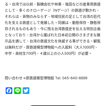
る。台湾では以前、製糖会社や林業、塩田などの産業用鉄道
として、多くのナローゲージ（Nゲージ）の鉄道が敷かれ、
それらは、貨物のみならず、地域住民の足として台湾の近代
化を支える鉄道として発展した。同展は、動態保存・静態保
存されるものもあり、今に残る台湾鉄道史を伝える特別企画
となっており、台湾から運ばれた日本初公開のさまざまな展
示品を通して、台湾の鉄道文化を体感する事ができる。観覧
は無料だが、原鉄道模型博物館への入館料（大人1000円、
中学・高校生700円、４歳以上の小人500円）が必要。
問い合わせ→原鉄道模型博物館 Tel: 045-640-6699
Facebook
Line
Twitter