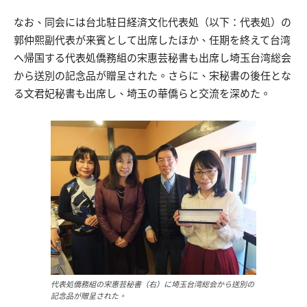
なお、同会には台北駐日経済文化代表処（以下：代表処）の
郭仲熙副代表が来賓として出席したほか、任期を終えて台湾
へ帰国する代表処僑務組の宋惠芸秘書も出席し埼玉台湾総会
から送別の記念品が贈呈された。さらに、宋秘書の後任とな
る文君妃秘書も出席し、埼玉の華僑らと交流を深めた。
代表処僑務組の宋惠芸秘書（右）に埼玉台湾総会から送別の
記念品が贈呈された。