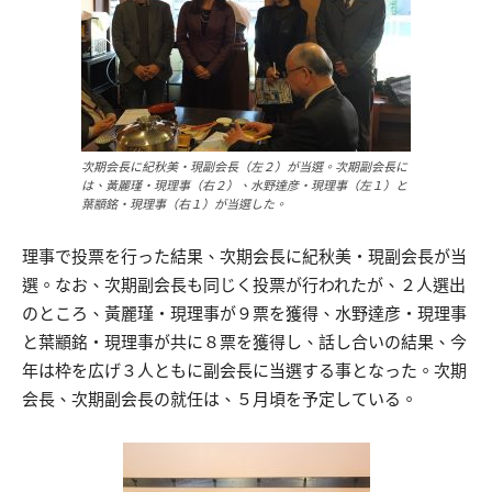
次期会長に紀秋美・現副会長（左２）が当選。次期副会長に
は、黃麗瑾・現理事（右２）、水野達彦・現理事（左１）と
葉顓銘・現理事（右１）が当選した。
理事で投票を行った結果、次期会長に紀秋美・現副会長が当
選。なお、次期副会長も同じく投票が行われたが、２人選出
のところ、黃麗瑾・現理事が９票を獲得、水野達彦・現理事
と葉顓銘・現理事が共に８票を獲得し、話し合いの結果、今
年は枠を広げ３人ともに副会長に当選する事となった。次期
会長、次期副会長の就任は、５月頃を予定している。