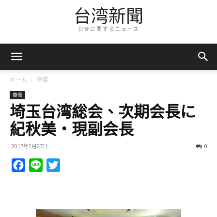
台湾新聞
日台に関するニュース
ホーム
華僑
華僑
埼玉台湾総会、次期会長に
紀秋美・現副会長
2017年2月27日
0
Facebook
Line
Twitter