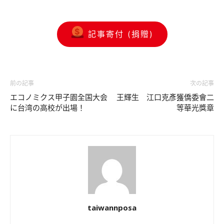
記事寄付 (捐贈)
前の記事
次の記事
エコノミクス甲子園全国大会
王輝生 江口克彥獲僑委會二
に台湾の高校が出場！
等華光獎章
taiwannposa