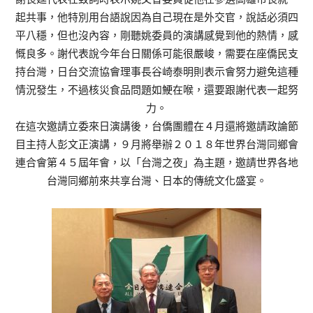
起共事，他特別用台語說因為自己現在是外交官，說話必須四
平八穩，但也沒內容，剛聽姚委員的演講感覺到他的熱情，感
慨良多。謝代表說今年台日關係可能很嚴峻，需要在座僑民支
持台灣，日台交流協會理事長谷崎泰明則表示會努力避免這種
情況發生，不過核災食品問題如鯁在喉，還要跟謝代表一起努
力。
在這次邀請立委來日演講後，台僑團體在４月還將邀請政論節
目主持人彭文正演講，９月將舉辦２０１８年世界台灣同鄉會
連合會第４５屆年會，以「台灣之夜」為主題，邀請世界各地
台灣同鄉前來共享台灣、日本的傳統文化盛宴。