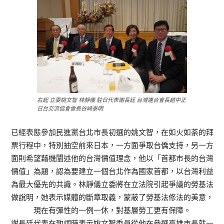
右起 立委姚文智 林靜儀 駐日代表謝長廷 台灣連合會長趙中正
日台交流協會會長谷崎泰明
已經表態參加民進黨台北市長初選的姚文智，在如火如荼的拜
票行程中，特別抽空前來日本，一方面爭取台僑支持，另一方
面則希望藉機闡述他的台灣價值理念，他以「首都市長的台灣
價值」為題，認為要建立一個台北作為國家首都，以台灣利益
為最大優先的共識。林靜儀立委將在立法院引起爭議的勞基法
做說明，她表示媒體的斷章取義，蒙蔽了勞基法修法的美意，
現在有彈性的一例一休，對基層勞工更有保障。
謝長廷代表在致詞時表示姚文智委員從他在參選高雄市長就一