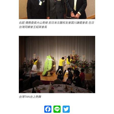
右起 僑務委員大山青峰 前日本北醫校友會国川謙蔵會長 在日
台灣同鄉會王紹英會長
台灣TAN台上熱舞
Facebook
Line
Twitter