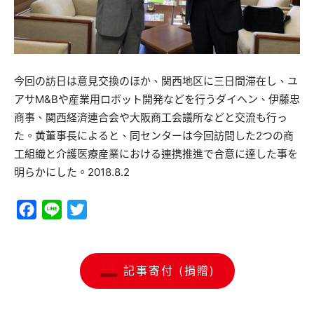
今回の訪日は意見交換のほか、関西地区に三日間滞在し、ユ
アサM&Bや産業用ロボット開発などを行うダイヘン、伊藤忠
商事、関西経済連合会や大阪商工会議所などと交流も行っ
た。黄董事長によると、同センターは今回訪問した2つの商
工組織と介護医療産業における連携推進で合意に達した事を
明らかにした。2018.8.2
Facebook
Line
Twitter
記事寄付 (捐贈)