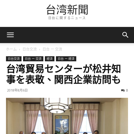
台湾新聞
日台に関するニュース
ホーム
日台交流
日台 ー 交流
日台交流
日台 ー 交流
経済
日台 ー 経済
台湾貿易センターが松井知
事を表敬、関西企業訪問も
2018年8月6日
0