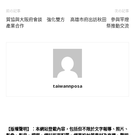
前の記事
次の記事
貿協與大阪府會談 強化雙方
高雄市府出訪秋田 參與竿燈
產業合作
祭推動交流
taiwannposa
【版權聲明】：本網站登載內容，包括但不限於文字報導、照片、