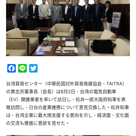
Facebook
Line
Twitter
台湾貿易センター（中華民国対外貿易発展協会、TAITRA）
の黄志芳董事長（会長）は8月2日、台湾の電気自動車
（EV）関連業者を率いて訪日し、松井一郎大阪府知事を表
敬訪問し、日台の産業連携について意見交換した。松井知事
は、台湾企業に最大限支援する意向を示し、経済面、文化面
の交流も推進に意欲を見せた。