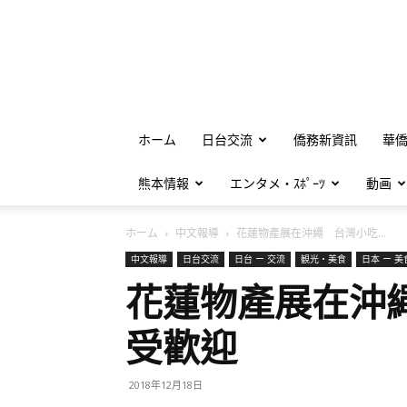
ホーム
日台交流
僑務新資訊
華
熊本情報
エンタメ・ｽﾎﾟｰﾂ
動画
ホーム
中文報導
花蓮物產展在沖繩 台灣小吃...
中文報導
日台交流
日台 ー 交流
観光・美食
日本 ー 美
花蓮物產展在沖
受歡迎
2018年12月18日