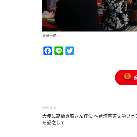
會場一景。
Facebook
Line
Twitter
前の記事
大使に高橋真麻さん任命 ～台湾客家文学フェ
を記念して