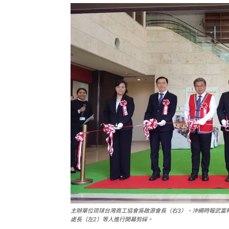
主辦單位琉球台灣商工協會吳啟源會長（右3）、沖繩時報武富
處長（左2）等人進行開幕剪綵。