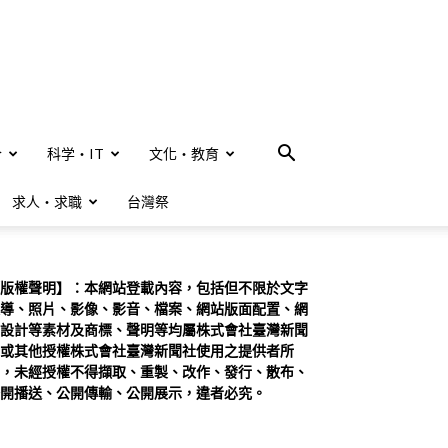
合
科学・IT
文化・教育
求人・求職
台灣祭
版權聲明】：本網站登載內容，包括但不限於文字
導、照片、影像、影音、檔案、網站版面配置、網
設計等素材及商標、聲明等均屬株式會社臺灣新聞
或其他授權株式會社臺灣新聞社使用之提供者所
，未經授權不得擷取、重製、改作、發行、散布、
開播送、公開傳輸、公開展示，違者必究。