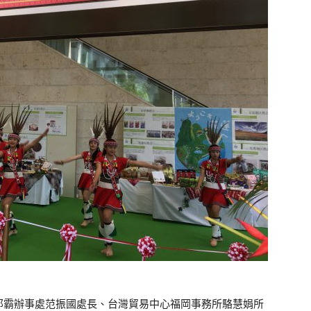
那霸辦事處范振國處長、台灣貿易中心福岡事務所駱慧娟所