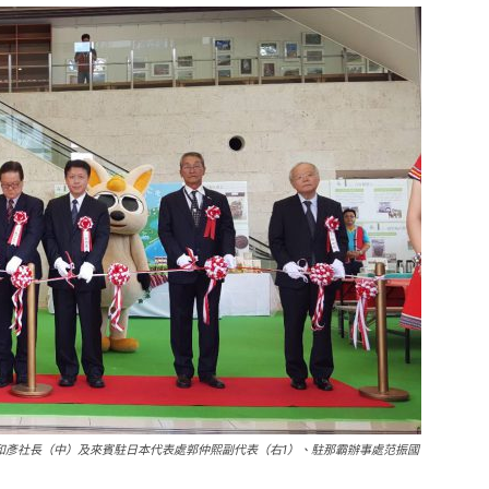
和彥社長（中）及來賓駐日本代表處郭仲熙副代表（右1）、駐那霸辦事處范振國