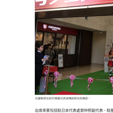
花蓮縣原住民於開幕式表演傳統原住民舞蹈。
出席來賓包括駐日本代表處郭仲熙副代表、駐