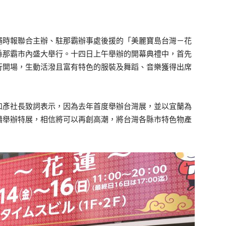
繩時報聯合主辦、駐那霸辦事處後援的「美麗寶島台灣－花
縣那霸市內盛大舉行。十四日上午舉辦的開幕典禮中，首先
行開場，生動活潑且富有特色的服裝及舞蹈、音樂獲得出席
和彥社長致詞表示，因為去年首度舉辦台灣展，並以宜蘭為
續舉辦特展，相信將可以再創高潮，將台灣各縣市特色物產