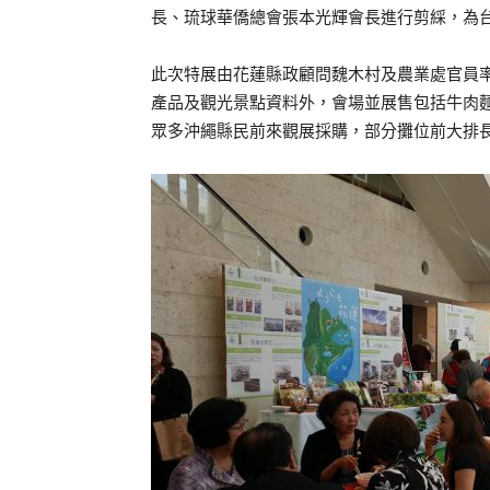
長、琉球華僑總會張本光輝會長進行剪綵，為
此次特展由花蓮縣政顧問魏木村及農業處官員
產品及觀光景點資料外，會場並展售包括牛肉
眾多沖繩縣民前來觀展採購，部分攤位前大排