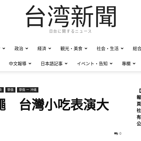
台湾新聞
日台に関するニュース
僑
政治
経済
観光・美食
社会・生活
総
中文報導
日本語記事
イベント・告知
專欄
食
華僑
華僑 ー 沖縄
【
報
繩 台灣小吃表演大
頁
社
有
公
0