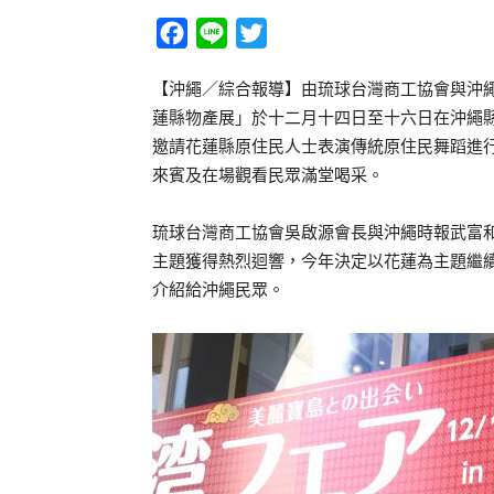
Facebook
Line
Twitter
【沖繩／綜合報導】由琉球台灣商工協會與沖
蓮縣物產展」於十二月十四日至十六日在沖繩
邀請花蓮縣原住民人士表演傳統原住民舞蹈進
來賓及在場觀看民眾滿堂喝采。
琉球台灣商工協會吳啟源會長與沖繩時報武富
主題獲得熱烈迴響，今年決定以花蓮為主題繼
介紹給沖繩民眾。