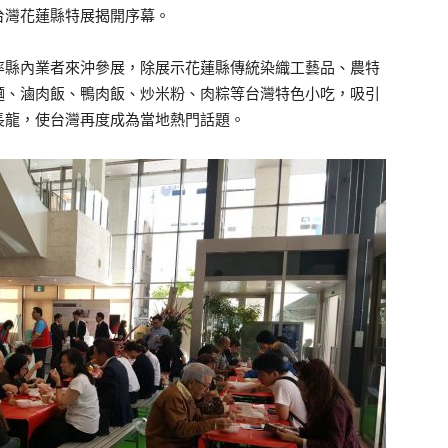
台灣花蓮縣特展揭開序幕。
率縣內業者來沖參展，除展示花蓮縣傳統染織工藝品、農特
麵、滷肉飯、鴨肉飯、炒米粉、肉粽等台灣特色小吃，吸引
長龍，使台灣再度成為當地熱門話題。