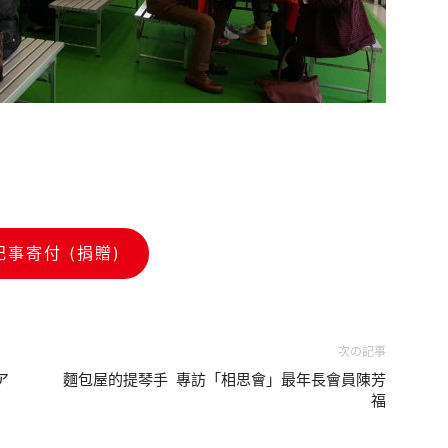
記事寄付 (捐贈)
次の記事
ア
麵包屋的提琴手 專訪「相思會」最年長會員陳芳
福