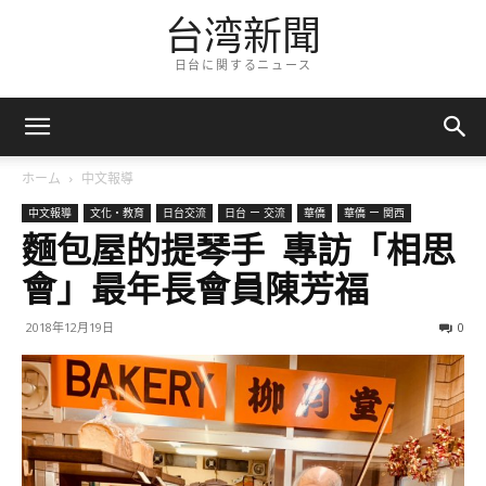
台湾新聞
日台に関するニュース
ホーム
中文報導
中文報導
文化・教育
日台交流
日台 ー 交流
華僑
華僑 ー 関西
麵包屋的提琴手 專訪「相思
會」最年長會員陳芳福
2018年12月19日
0