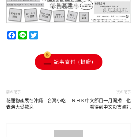
Facebook
Line
Twitter
記事寄付 (捐贈)
前の記事
次の記事
花蓮物產展在沖繩 台灣小吃
ＮＨＫ中文節目一月開播 也
表演大受歡迎
看得到中文災害資訊