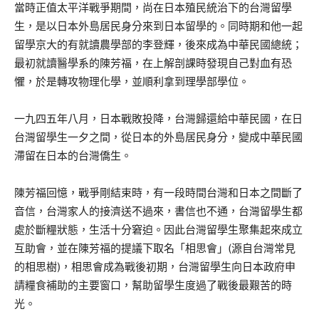
當時正值太平洋戰爭期間，尚在日本殖民統治下的台灣留學
生，是以日本外島居民身分來到日本留學的。同時期和他一起
留學京大的有就讀農學部的李登輝，後來成為中華民國總統；
最初就讀醫學系的陳芳福，在上解剖課時發現自己對血有恐
懼，於是轉攻物理化學，並順利拿到理學部學位。
一九四五年八月，日本戰敗投降，台灣歸還給中華民國，在日
台灣留學生一夕之間，從日本的外島居民身分，變成中華民國
滯留在日本的台灣僑生。
陳芳福回憶，戰爭剛結束時，有一段時間台灣和日本之間斷了
音信，台灣家人的接濟送不過來，書信也不通，台灣留學生都
處於斷糧狀態，生活十分窘迫。因此台灣留學生聚集起來成立
互助會，並在陳芳福的提議下取名「相思會」(源自台灣常見
的相思樹)，相思會成為戰後初期，台灣留學生向日本政府申
請糧食補助的主要窗口，幫助留學生度過了戰後最艱苦的時
光。