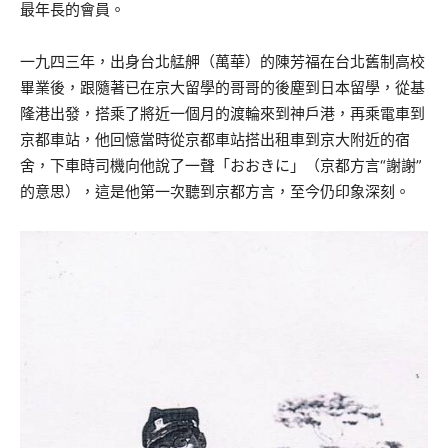
最年長的會員。
一九四三年，出身台北艋舺（萬華）的陳芳福在台北舊制高校
畢業後，跟隨著已在京大留學的哥哥的後塵到日本留學，從基
隆港出發，搭乘了將近一個月的渡輪來到神戶港，再乘電車到
京都車站，他回憶當時從京都車站搭出租車到京大附近的宿
舍，下車時司機向他說了一聲「おおきに」（京都方言“謝謝”
的意思），這是他第一次聽到京都方言，至今仍印象深刻。