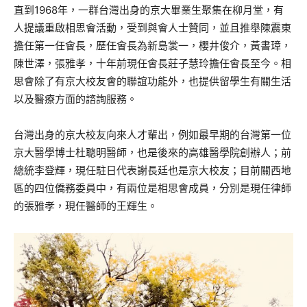
直到1968年，一群台灣出身的京大畢業生聚集在柳月堂，有
人提議重啟相思會活動，受到與會人士贊同，並且推舉陳震東
擔任第一任會長，歷任會長為新島裳一，櫻井俊介，黃書璋，
陳世澤，張雅孝，十年前現任會長莊子慧玲擔任會長至今。相
思會除了有京大校友會的聯誼功能外，也提供留學生有關生活
以及醫療方面的諮詢服務。
台灣出身的京大校友向來人才輩出，例如最早期的台灣第一位
京大醫學博士杜聰明醫師，也是後來的高雄醫學院創辦人；前
總統李登輝，現任駐日代表謝長廷也是京大校友；目前關西地
區的四位僑務委員中，有兩位是相思會成員，分別是現任律師
的張雅孝，現任醫師的王輝生。