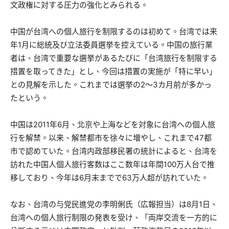
文政権に対する圧力の強化とみられる。
中国が台湾への個人旅行を制限するのは初めて。台湾では来
年1月に総統及び立法委員選挙を控えている。中国の旅行業
者は、台湾で重要な選挙があるたびに「台湾旅行を制限する
措置を取ってきた」とし、今回は措置の実施が「特に早い」
との見解を示した。これまでは選挙の2～3カ月前が多かっ
たという。
中国は2011年6月、北京や上海などを対象に台湾への個人旅
行を解禁。以来、解禁都市を徐々に増やし、これまで47都
市で認めていた。台湾内政部移民署の統計によると、台湾を
訪れた中国人個人旅行客数はここ数年は年間100万人台で推
移しており、今年は6月末までで63万人超が訪れていた。
なお、台湾の与党民進党の李明俐氏（広報担当）は8月1日、
台湾への個人旅行制限の発表を受け、「両岸交流を一方的に