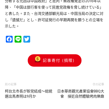
分断する元凶は中国政府」と批判。蔡政権発足の2016年以
降、「中国は旅行客を使って民進党政権を脅し続けている」
と表した。また、台湾交通部観光局は、中国当局の決定に対
し「遺憾だ」とし、許可証発行の早期再開を願うとの立場を
示した。
Facebook
Line
Twitter
記事寄付 (捐贈)
前の記事
次の記事
柯台北市長が新党結成～総統
日本華商觀光產業協會BBQ大
選出馬表明は9月か
會 接近自然體驗烤肉樂趣