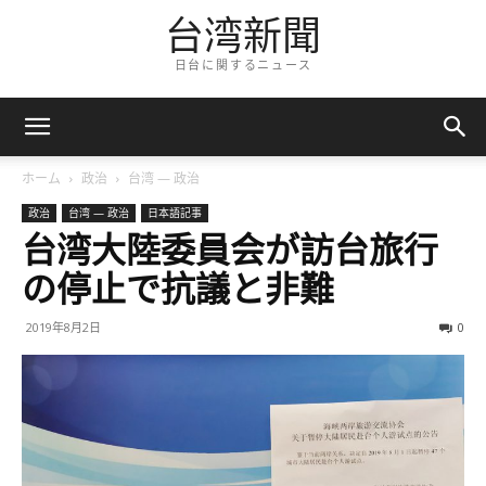
台湾新聞
日台に関するニュース
ホーム
政治
台湾 — 政治
政治
台湾 — 政治
日本語記事
台湾大陸委員会が訪台旅行
の停止で抗議と非難
2019年8月2日
0