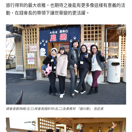
旅行得到的最大收穫，也期待之後能有更多像這樣有意義的活
動，在錢會長的帶領下讓世華變的更活躍。
總會長劉琍綺(左三)與會長錢妙玲(右二)及貴賓到 「道の駅」 泡足湯