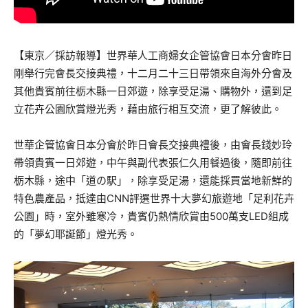
【東京／採訪報導】世界華人工商婦女企管協會日本分會昨日
剛舉行完會長交接典禮，十二月二十三日帶領來自海外分會及
其他貴賓前往栃木縣一日郊遊，除享受足湯、購物外，還到足
立花卉公園欣賞燈光秀，藉由旅行相互交流，更了解彼此。
世華企管協會日本分會於昨日會長交接典禮後，由會長錢妙玲
帶領貴賓一日郊遊，中午與副代表張仁久用餐過後，隨即前往
栃木縣，途中「道の駅」，除享受足湯，還能採買當地新鮮的
特色農產品，抵達由CNN評選世界十大夢幻旅遊地「足利花卉
公園」時，室外雖寒冷，貴賓仍熱情欣賞由500萬支LED組成
的「夢幻耶誕節」燈光秀。