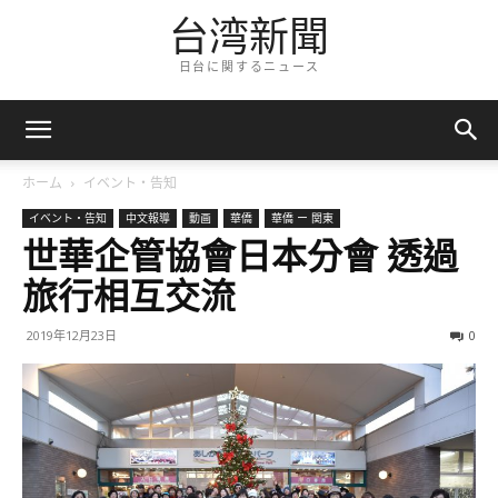
台湾新聞
日台に関するニュース
ホーム
イベント・告知
イベント・告知
中文報導
動画
華僑
華僑 ー 関東
世華企管協會日本分會 透過
旅行相互交流
2019年12月23日
0