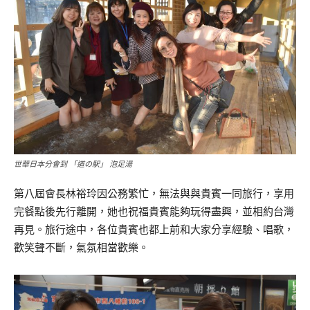
世華日本分會到 「道の駅」 泡足湯
第八屆會長林裕玲因公務繁忙，無法與與貴賓一同旅行，享用
完餐點後先行離開，她也祝福貴賓能夠玩得盡興，並相約台灣
再見。旅行途中，各位貴賓也都上前和大家分享經驗、唱歌，
歡笑聲不斷，氣氛相當歡樂。