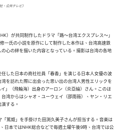
社、公共テレビ）
HK）が共同制作したドラマ「路～台湾エクスプレス～」
田修一氏の小説を原作にして制作した本作は、台湾高速鉄
人の心の絆を描いた内容となっている。撮影は台湾の各地
赴任した日本の商社社員「春香」を演じる日本人女優の波
台湾を訪れた際に出会った思い出の台湾人男性エリックを
ハイ」（飛輪海）出身のアーロン（炎亞綸）さん。このほ
、台湾からはシャオ・ユーウェイ（邵雨薇）、ヤン・リエ
出演する。
マ「篤姫」を手掛けた田渕久美子さんが担当する。音楽は
ら、日本ではNHK総合などで毎週土曜午後9時、台湾では公