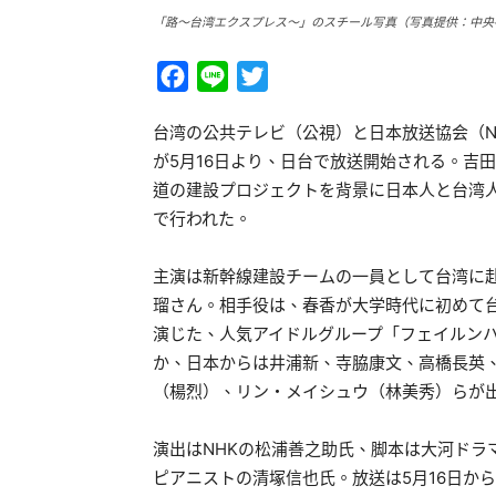
「路～台湾エクスプレス～」のスチール写真（写真提供：中央
Facebook
Line
Twitter
台湾の公共テレビ（公視）と日本放送協会（N
が5月16日より、日台で放送開始される。吉
道の建設プロジェクトを背景に日本人と台湾
で行われた。
主演は新幹線建設チームの一員として台湾に
瑠さん。相手役は、春香が大学時代に初めて
演じた、人気アイドルグループ「フェイルン
か、日本からは井浦新、寺脇康文、高橋長英
（楊烈）、リン・メイシュウ（林美秀）らが
演出はNHKの松浦善之助氏、脚本は大河ドラ
ピアニストの清塚信也氏。放送は5月16日か