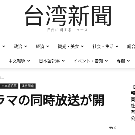
台湾新聞
日台に関するニュース
僑
政治
経済
観光・美食
社会・生活
総
中文報導
日本語記事
イベント・告知
專欄
..
日本語記事
演芸関連
【
報
ラマの同時放送が開
頁
社
有
公
0