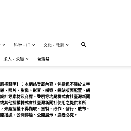
合
科学・IT
文化・教育
求人・求職
台灣祭
版權聲明】：本網站登載內容，包括但不限於文字
導、照片、影像、影音、檔案、網站版面配置、網
設計等素材及商標、聲明等均屬株式會社臺灣新聞
或其他授權株式會社臺灣新聞社使用之提供者所
，未經授權不得擷取、重製、改作、發行、散布、
開播送、公開傳輸、公開展示，違者必究。