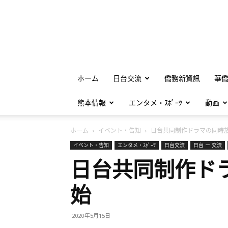
ホーム
日台交流
僑務新資訊
華
熊本情報
エンタメ・ｽﾎﾟｰﾂ
動画
ホーム
イベント・告知
日台共同制作ドラマの同時放.
イベント・告知
エンタメ・ｽﾎﾟｰﾂ
日台交流
日台 ー 交流
日台共同制作ド
始
2020年5月15日