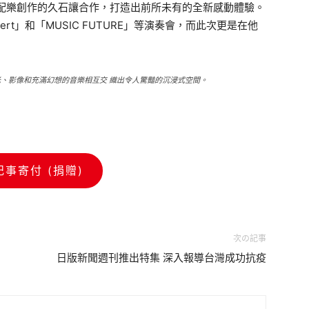
影配樂創作的久石讓合作，打造出前所未有的全新感動體驗。
onert」和「MUSIC FUTURE」等演奏會，而此次更是在他
光、影像和充滿幻想的音樂相互交 織出令人驚豔的沉浸式空間。
記事寄付 (捐贈)
次の記事
日版新聞週刊推出特集 深入報導台灣成功抗疫