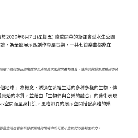
2020年8月7日(星期五) 隆重開幕的新都會型水生公園
久石讓，為全館展示區創作專屬音樂，一共七首樂曲都能在
照耀下顯得醒目的魚群與充滿懷舊氛圍的樂曲相融合，讓來訪的遊客體驗到彷彿
一個地球 」為概念，透過在這裡生活的多種多樣的生物，傳
最原始的本質，並藉由「生物們與音樂的融合」的藝術表現
展示空間而量身打造，風格迥異的展示空間搭配高雅的樂
。
那些生活在看似平靜卻嚴峻的環境中的可愛小生物們的強韌生命力。