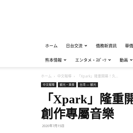
ホーム
日台交流
僑務新資訊
華
熊本情報
エンタメ・ｽﾎﾟｰﾂ
動画
ホーム
中文報導
「Xpark」隆重開幕！久...
中文報導
観光・美食
台湾 — 観光
「Xpark」隆
創作專屬音樂
2020年7月15日