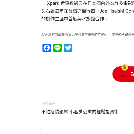
Xpark 希望透過與在日本國內外為許多電
久石讓每年在台灣亦舉行如「JoeHisaishi C
的創作生涯中首度與水族館合作。
以大自然四季景色為主題的萬花筒般的世界中， 漂浮的水母與
Facebook
Line
Twitter
前の記事
不怕疫情影響 小套房公寓的輕鬆投資術