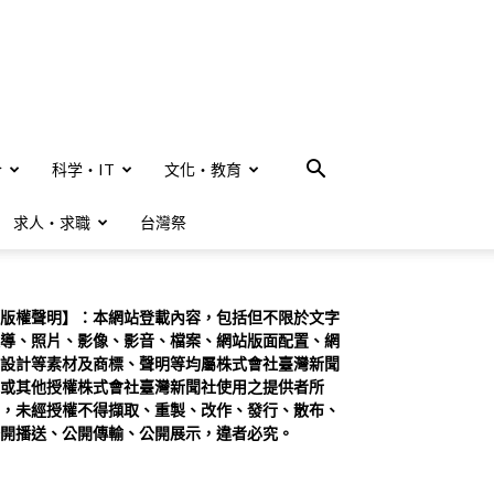
合
科学・IT
文化・教育
求人・求職
台灣祭
版權聲明】：本網站登載內容，包括但不限於文字
導、照片、影像、影音、檔案、網站版面配置、網
設計等素材及商標、聲明等均屬株式會社臺灣新聞
或其他授權株式會社臺灣新聞社使用之提供者所
，未經授權不得擷取、重製、改作、發行、散布、
開播送、公開傳輸、公開展示，違者必究。