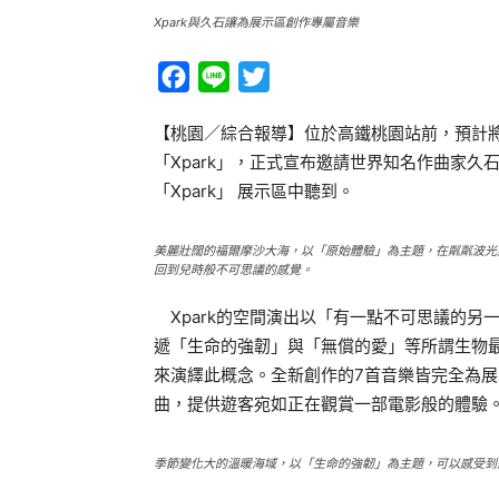
Xpark與久石讓為展示區創作專屬音樂
Facebook
Line
Twitter
【桃園／綜合報導】位於高鐵桃園站前，預計將於
「Xpark」，正式宣布邀請世界知名作曲家
「Xpark」 展示區中聽到。
美麗壯闊的福爾摩沙大海，以「原始體驗」為主題，在粼粼波光
回到兒時般不可思議的感覺。
Xpark的空間演出以「有一點不可思議的另
遞「生命的強韌」與「無償的愛」等所謂生物
來演繹此概念。全新創作的7首音樂皆完全為
曲，提供遊客宛如正在觀賞一部電影般的體驗
季節變化大的溫暖海域，以「生命的強韌」為主題，可以感受到