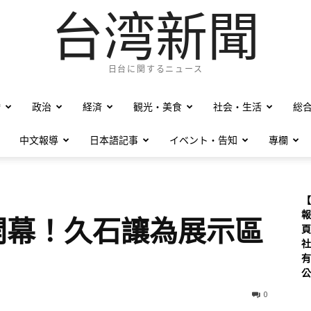
台湾新聞
日台に関するニュース
僑
政治
経済
観光・美食
社会・生活
総
中文報導
日本語記事
イベント・告知
專欄
【
報
重開幕！久石讓為展示區
頁
社
有
公
0