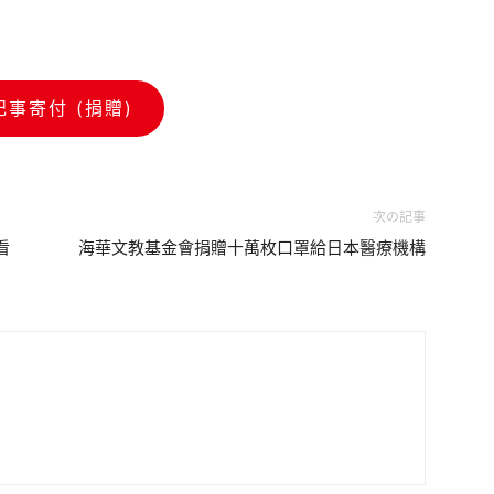
記事寄付 (捐贈)
次の記事
看
海華文教基金會捐贈十萬枚口罩給日本醫療機構