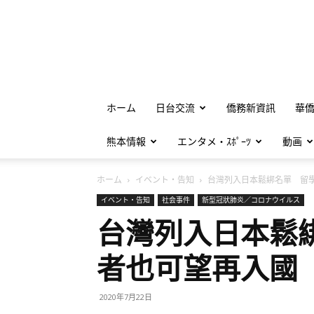
ホーム
日台交流
僑務新資訊
華
熊本情報
エンタメ・ｽﾎﾟｰﾂ
動画
ホーム
イベント・告知
台灣列入日本鬆綁名單 留學.
イベント・告知
社会事件
新型冠狀肺炎／コロナウイルス
台灣列入日本鬆
者也可望再入國
2020年7月22日