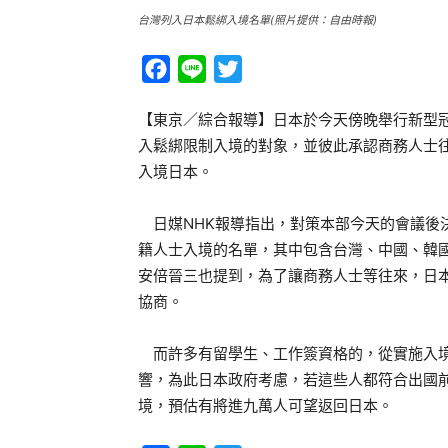
台灣列入日本鬆綁入境名單(照片提供：自由時報)
Facebook
Line
Twitter
【東京／綜合報導】日本於今天傍晚舉行新型冠
入鬆綁限制入境的對象，並彼此承認商務人士
入境日本。
日媒NHK報導指出，對策本部今天的會議後
籍人士入境的名單，其中包含台灣、中國、韓國
安倍晉三也提到，為了讓商務人士等往來，日本
協商。
而許多有留學生、工作簽資格的，從實施入境
響，為此日本政府考慮，若這些人都符合出國前
境，預估有將進九萬人可望返回日本。