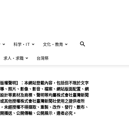
合
科学・IT
文化・教育
求人・求職
台灣祭
版權聲明】：本網站登載內容，包括但不限於文字
導、照片、影像、影音、檔案、網站版面配置、網
設計等素材及商標、聲明等均屬株式會社臺灣新聞
或其他授權株式會社臺灣新聞社使用之提供者所
，未經授權不得擷取、重製、改作、發行、散布、
開播送、公開傳輸、公開展示，違者必究。