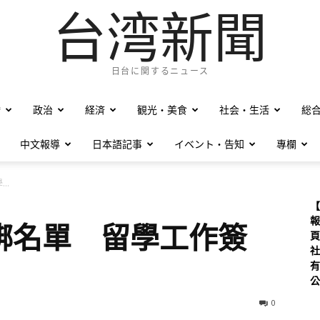
台湾新聞
日台に関するニュース
僑
政治
経済
観光・美食
社会・生活
総
中文報導
日本語記事
イベント・告知
專欄
..
【
報
綁名單 留學工作簽
頁
社
有
公
0