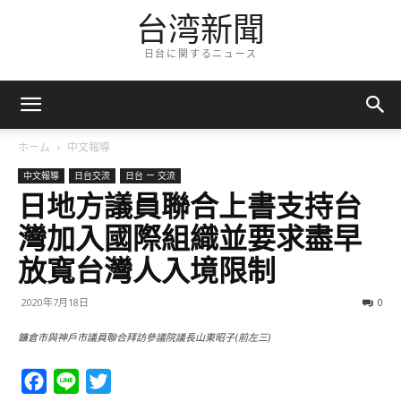
台湾新聞
日台に関するニュース
ホーム
中文報導
中文報導
日台交流
日台 ー 交流
日地方議員聯合上書支持台
灣加入國際組織並要求盡早
放寬台灣人入境限制
2020年7月18日
0
鐮倉市與神戶市議員聯合拜訪參議院議長山東昭子(前左三)
Facebook
Line
Twitter