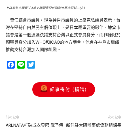
上畠寛弘市議員(右)遞交請願書原外務副大臣木原誠二(左)
曾任鐮倉市議員，現為神戶市議員的上畠寛弘議員表示，台
灣在堅持自由與民主價值觀上，是日本最重要的夥伴，鐮倉市
議會是第一個通過決議支持台灣以正式會員身分，而非僅限於
觀察員身分加入WHO和ICAO的地方議會，他會在神戶市繼續
推動支持台灣加入國際組織。
Facebook
Line
Twitter
記事寄付 (捐贈)
前の記事
次の記事
ARLNATA打破成衣界限 賦予傳
新任駐大阪辦事處僑務組課長