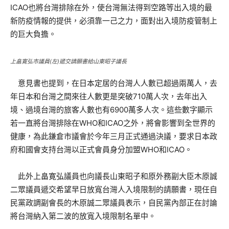
ICAO也將台灣排除在外，使台灣無法得到空路等出入境的最
新防疫情報的提供，必須靠一己之力，面對出入境防疫管制上
的巨大負擔。
上畠寛弘市議員(左)遞交請願書給山東昭子議長
意見書也提到，在日本定居的台灣人人數已超過兩萬人，去
年日本和台灣之間來往人數更是突破710萬人次，去年出入
境、過境台灣的旅客人數也有6900萬多人次。這些數字顯示
若一直將台灣排除在WHO和ICAO之外，將會影響到全世界的
健康，為此鎌倉市議會於今年三月正式通過決議，要求日本政
府和國會支持台灣以正式會員身分加盟WHO和ICAO。
此外上畠寛弘議員也向議長山東昭子和原外務副大臣木原誠
二眾議員遞交希望早日放寬台灣人入境限制的請願書，現任自
民黨政調副會長的木原誠二眾議員表示，自民黨內部正在討論
將台灣納入第二波的放寬入境限制名單中。