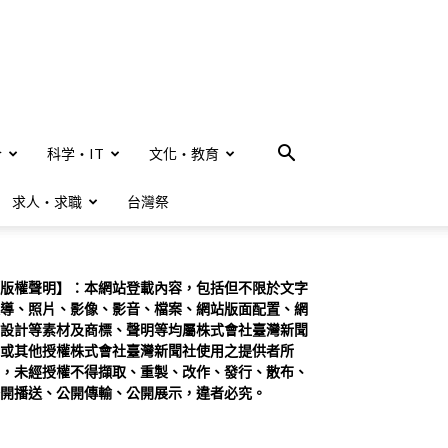
合
科学・IT
文化・教育
求人・求職
台灣祭
版權聲明】：本網站登載內容，包括但不限於文字
導、照片、影像、影音、檔案、網站版面配置、網
設計等素材及商標、聲明等均屬株式會社臺灣新聞
或其他授權株式會社臺灣新聞社使用之提供者所
，未經授權不得擷取、重製、改作、發行、散布、
開播送、公開傳輸、公開展示，違者必究。