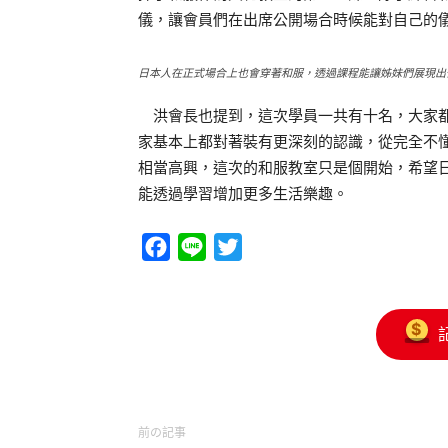
儀，讓會員們在出席公開場合時候能對自己的
日本人在正式場合上也會穿著和服，透過課程能讓姊妹們展現出
洪會長也提到，這次學員一共有十名，大家都
家基本上都對著裝有更深刻的認識，從完全不
相當高興，這次的和服教室只是個開始，希望
能透過學習增加更多生活樂趣。
Facebook
Line
Twitter
前の記事