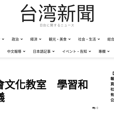
台湾新聞
日台に関するニュース
僑
政治
経済
観光・美食
社会・生活
総
中文報導
日本語記事
イベント・告知
專欄
【
報
會文化教室 學習和
頁
社
儀
有
公
0