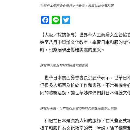
世華日本關西分會舉行文化教室，教導姊妹穿著和服
Facebook
Line
Twitter
【大阪／採訪報導】世界華人工商婦女企管協
始至八月中舉辦文化教室，學習日本和服的穿
時，也能展現出優雅美麗的風采。
課程中大家互相幫助完成和服著裝
世華日本關西分會會長洪麗華表示，世華日本
但很多人都因為忙於工作和家務，不常有機會
同的體驗活動，讓世華姊妹們們對日本傳統文
課程結束後，日本關西分會的姊妹們都能完整穿上和服
和服在日本是廣為人知的服飾，在某些正式場
擇了和服作為文化教室的第一堂課，除了練習