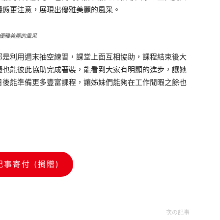
儀態更注意，展現出優雅美麗的風采。
優雅美麗的風采
是利用週末抽空練習，課堂上面互相協助，課程結束後大
懂也能彼此協助完成著裝，能看到大家有明顯的進步，讓她
日後能準備更多豐富課程，讓姊妹們能夠在工作閒暇之餘也
記事寄付 (捐贈)
次の記事