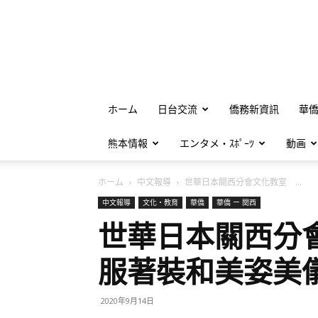
ホーム
日台交流
僑務新資訊
華
熊本情報
エンタメ・ｽﾎﾟｰﾂ
動画
ホーム
中文報導
世華日本關西分會文化教室 ...
中文報導
文化・教育
華僑
華僑 ー 関西
世華日本關西分
服著裝和美姿美
2020年9月14日