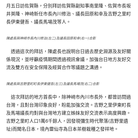
月五日訪佐賀縣，分別拜訪佐賀縣副知事南里隆、佐賀市長坂
井英隆、神崎新任市長內川修治、議長田原和幸及吉野之里町
長伊東健吾、議長馬場茂等人。
陳處長與神崎市長內川修治(左二)及議長田原和幸(右一)合影
透過這次的拜訪，陳處長也說明台日過去歷史淵源及友好關
係現況，並呼籲疫情期間透過視訊會議，加強台日地方友好交
流及雙方在安全保障及經貿合作等議題之溝通。
陳處長與吉野里町町長伊東健吾(左三)及議長馬場茂(右二)合影
這次拜訪的地方首長中，除神崎市內川市長外，都曾訪問過
台灣，且對台灣印象良好，盼能加強交流。吉野之里伊東町長
及馬場議長均對與台灣地方建立姊妹友好交流表示高度興趣。
吉野之里町人口1萬6千餘人，因發現彌生時代聚落(吉野里遺
址)而聞名日本，境內靈仙寺為日本茶樹栽種之發祥地。