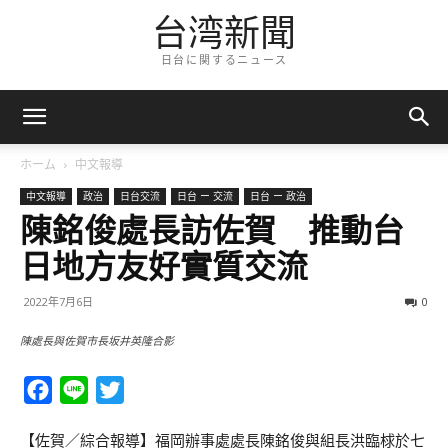
台湾新聞
日台に関するニュース
ホーム
中文報導
中文報導
政治
日台交流
日台 ー 交流
日台 ー 政治
陳銘俊處長訪佐賀 推動台
日地方友好實質交流
2022年7月6日
0
陳處長與佐賀市長坂井英隆合影
Facebook
Line
Twitter
【佐賀／綜合報導】福岡辦事處處長陳銘俊與組長洪臨梂於七