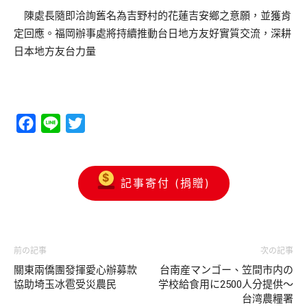
陳處長隨即洽詢舊名為吉野村的花蓮吉安鄉之意願，並獲肯
定回應。福岡辦事處將持續推動台日地方友好實質交流，深耕
日本地方友台力量
Facebook
Line
Twitter
記事寄付 (捐贈)
前の記事
次の記事
關東兩僑團發揮愛心辦募款
台南産マンゴー、笠間市内の
協助埼玉冰雹受災農民
学校給食用に2500人分提供～
台湾農糧署