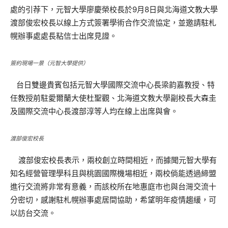
處的引荐下，元智大學廖慶榮校長於9月8日與北海道文教大學
渡部俊宏校長以線上方式簽署學術合作交流協定，並邀請駐札
幌辦事處處長粘信士出席見證。
簽約現場一景（元智大學提供）
台日雙邊貴賓包括元智大學國際交流中心長梁韵嘉教授、特
任教授前駐愛爾蘭大使杜聖觀、北海道文教大學副校長大森圭
及國際交流中心長渡部淳等人均在線上出席與會。
渡部俊宏校長
渡部俊宏校長表示，兩校創立時間相近，而據聞元智大學有
知名經營管理學科且與桃園國際機場相近，兩校倘能透過締盟
進行交流將非常有意義，而該校所在地惠庭市也與台灣交流十
分密切，感謝駐札幌辦事處居間協助，希望明年疫情趨緩，可
以訪台交流。