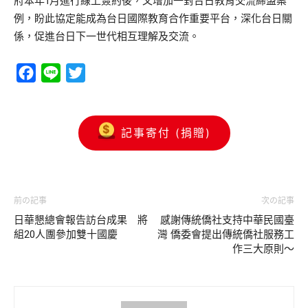
府本年1月進行線上簽約後，又增加一對台日教育交流締盟案
例，盼此協定能成為台日國際教育合作重要平台，深化台日關
係，促進台日下一世代相互理解及交流。
Facebook
Line
Twitter
記事寄付 (捐贈)
前の記事
次の記事
日華懇總會報告訪台成果 將
感謝傳統僑社支持中華民國臺
組20人團參加雙十國慶
灣 僑委會提出傳統僑社服務工
作三大原則～