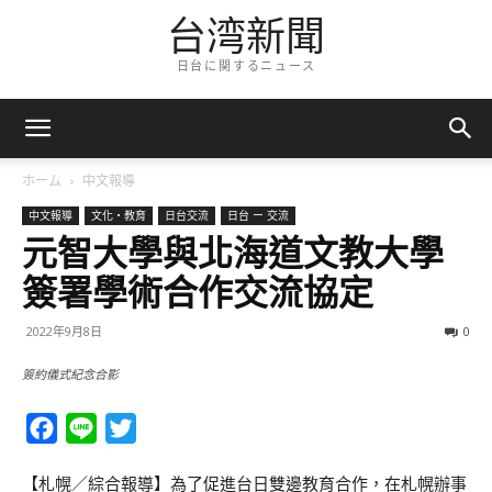
台湾新聞
日台に関するニュース
ホーム
中文報導
中文報導
文化・教育
日台交流
日台 ー 交流
元智大學與北海道文教大學
簽署學術合作交流協定
2022年9月8日
0
簽約儀式紀念合影
Facebook
Line
Twitter
【札幌／綜合報導】為了促進台日雙邊教育合作，在札幌辦事