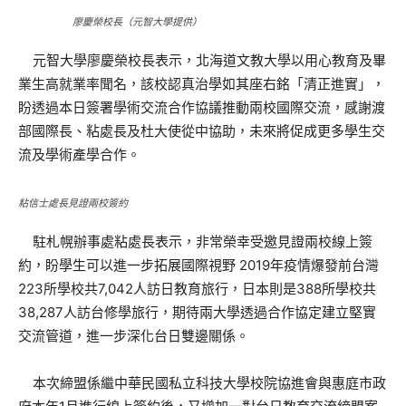
廖慶榮校長（元智大學提供）
元智大學廖慶榮校長表示，北海道文教大學以用心教育及畢
業生高就業率聞名，該校認真治學如其座右銘「清正進實」，
盼透過本日簽署學術交流合作協議推動兩校國際交流，感謝渡
部國際長、粘處長及杜大使從中協助，未來將促成更多學生交
流及學術產學合作。
粘信士處長見證兩校簽約
駐札幌辦事處粘處長表示，非常榮幸受邀見證兩校線上簽
約，盼學生可以進一步拓展國際視野 2019年疫情爆發前台灣
223所學校共7,042人訪日教育旅行，日本則是388所學校共
38,287人訪台修學旅行，期待兩大學透過合作協定建立堅實
交流管道，進一步深化台日雙邊關係。
本次締盟係繼中華民國私立科技大學校院協進會與惠庭市政