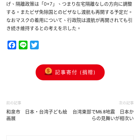
げ、隔離政策は「0+7」、つまり在宅隔離なしの方向に調整
する。またビザ免除国とのビザなし渡航も再開する予定だ。
なおマスクの着用について、行政院は渡航が再開されても引
き続き維持するとの考えを示した。
Facebook
Line
Twitter
記事寄付 (捐贈)
前の記事
次の記事
和泉市 日本・台湾子ども絵
台湾東部でM6.8地震 日本か
画展
らの見舞いが相次い