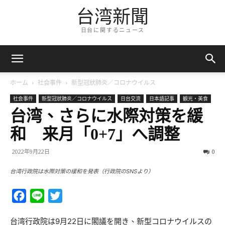
台湾新聞
日台に関するニュース
ホーム
社会事件
新型冠狀肺炎／コロナウイルス
社会事件
新型冠狀肺炎／コロナウイルス
日台交流
日本語記事
観光・美食
台湾、さらに水際対策を緩
和 来月「0+7」へ調整
2022年9月22日
0
台湾行政院は水際対策の緩和を発表（行政院のSNSより）
Facebook
Line
Twitter
台湾行政院は9月22日に閣議を開き、新型コロナウイルスの