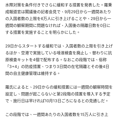
水際対策を条件付きでさらに緩和する措置を発表した。羅秉
成報道官は閣議後の記者会見で、9月29日から一週間あたり
の入国者数の上限を6万人に引き上げることや、29日から一
週間の観察期間に問題なければ、入国後の隔離日数を0日に
する措置を実施することを明らかにした。
29日からスタートする緩和では、入国者数の上限を引き上げ
るほか、空港で実施している唾液検査を廃止し、替わりに抗
原検査キットを4個で配布する。なおこの段階では、俗称
「3+4」の防疫措置、つまり3日間の在宅隔離とその後4日
間の自主健康管理は維持する。
羅氏によると、29日からの緩和措置には一週間の観察時間を
設定し、問題が起こらないと第2段階の措置を導入する予定
で、施行日は早ければ10月13日ごろになるとの見通しだ。
この段階では、一週間あたりの入国者数を15万人に引き上