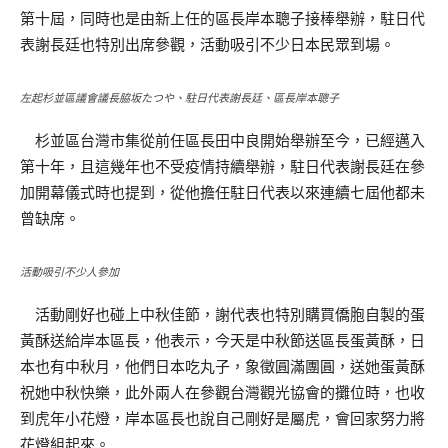
第十屆，同時也是由新上任的區長岸本聰子接棒舉辦，駐日代
表謝長廷也特別出席參觀，活動吸引不少日本民眾到場。
左起杉並區議會議長脇坂たつや、駐日代表謝長廷、區長岸本聰子
杉並區台灣市集從前任區長田中良開始舉辦至今，已經邁入
第十年，且這幾年也不受疫情持續舉辦，駐日代表謝長廷在參
加開幕儀式時也提到，從他擔任駐日代表以來連續七屆他都未
曾缺席。
活動吸引不少人參加
活動剛好也碰上中秋佳節，謝代表也特別購買僑胞自製的蛋
黃酥送給岸本區長，他表示，今天是中秋節送區長蛋黃酥，日
本也有中秋月，他們日本吃丸子，象徵圓滿團圓，送她蛋黃酥
祝她中秋快樂，此外兩人在參觀台灣觀光協會的攤位時，也收
到虎年小花燈，岸本區長也說自己剛好是屬虎，會回家努力將
花燈組起來。