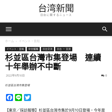
台湾新聞
日台に関するニュース
ホーム
イベント・告知
イベント・告知
中文報導
日台交流
日台 ー 交流
杉並區台灣市集登場 連續
十年舉辦不中斷
2022年9月10日
0
杉並區台灣市集登場
Facebook
Line
Twitter
【東京／採訪報導】杉並區台灣市集於9月10日登場，今年是