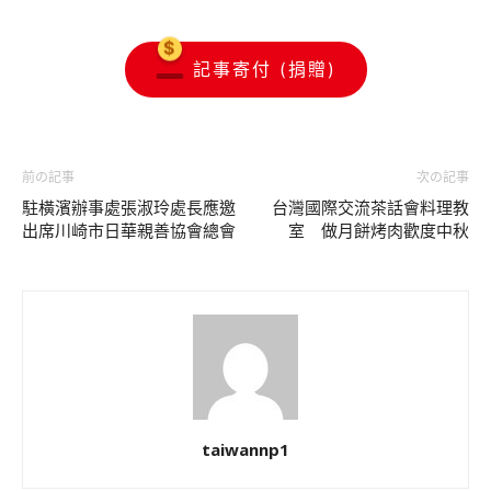
記事寄付 (捐贈)
前の記事
次の記事
駐橫濱辦事處張淑玲處長應邀
台灣國際交流茶話會料理教
出席川崎市日華親善協會總會
室 做月餅烤肉歡度中秋
taiwannp1