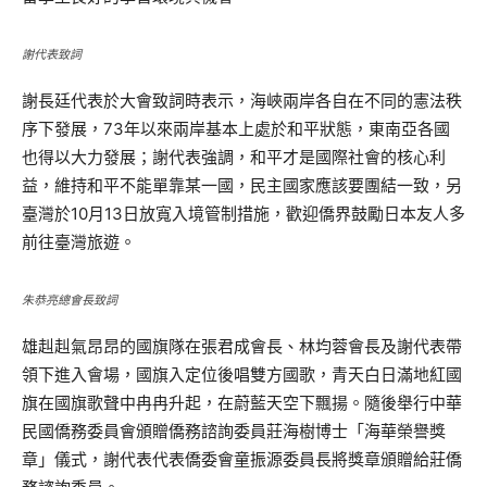
謝代表致詞
謝長廷代表於大會致詞時表示，海峽兩岸各自在不同的憲法秩
序下發展，73年以來兩岸基本上處於和平狀態，東南亞各國
也得以大力發展；謝代表強調，和平才是國際社會的核心利
益，維持和平不能單靠某一國，民主國家應該要團結一致，另
臺灣於10月13日放寬入境管制措施，歡迎僑界鼓勵日本友人多
前往臺灣旅遊。
朱恭亮總會長致詞
雄赳赳氣昂昂的國旗隊在張君成會長、林均蓉會長及謝代表帶
領下進入會場，國旗入定位後唱雙方國歌，青天白日滿地紅國
旗在國旗歌聲中冉冉升起，在蔚藍天空下飄揚。隨後舉行中華
民國僑務委員會頒贈僑務諮詢委員莊海樹博士「海華榮譽獎
章」儀式，謝代表代表僑委會童振源委員長將獎章頒贈給莊僑