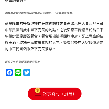
務諮詢委員。
僑務委員會頒贈僑務諮詢委員莊海樹博士「海華榮譽獎章」
簡單隆重的升旗典禮在莊僑務諮詢委員帶領出席人員高呼三聲
中華民國萬歲中畫下完美的句點。之後東京華僑總會於當日下
午舉辦國慶慶祝餐會，餐會現場掛滿國旗串旗，配上豐盛的佳
餚美酒，現場充滿歡慶喜悅的氣氛，餐會最後在大家慷慨激昂
的中華民國頌歌聲下完美落幕。
當日下午也舉辦國慶慶祝餐會
Facebook
Line
Twitter
記事寄付 (捐贈)