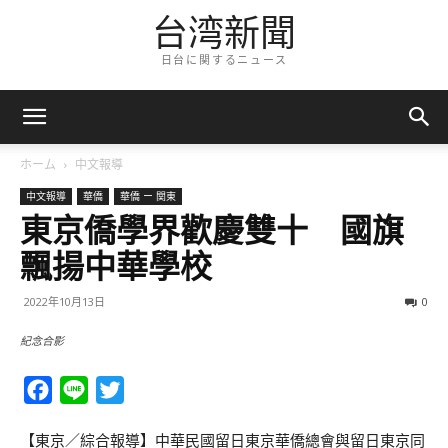
台湾新聞
日台に関するニュース
ホーム
中文報導
中文報導
華僑
華僑 ー 関東
東京僑學界歡慶雙十 國旗
飄揚中華學校
2022年10月13日
0
紀念合影
Facebook
Line
Twitter
【東京／綜合報導】中華民國留日東京華僑總會與留日東京同