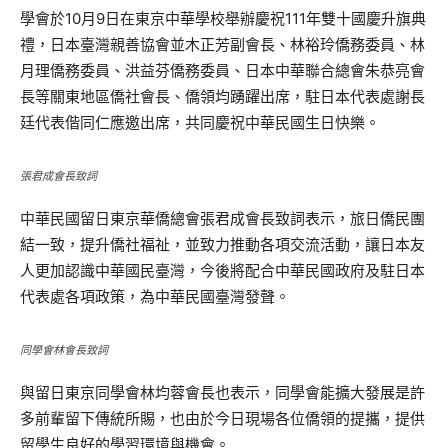
學會於10月9日在東京中華學校舉辦慶祝111年雙十國慶升旗典
禮，日本臺灣親善協會並木正芳副會長、林裕玲僑務委員、林
月理僑務委員、洪益芬僑務委員、日本中華聯合總會朱恭亮會
長等關東地區僑社會長、僑領均踴躍出席，駐日本代表處謝長
廷代表偕同仁應邀出席，共同慶祝中華民國生日快樂。
張君成會長致詞
中華民國留日東京華僑總會張君成會長致詞表示，旅日僑民團
結一致，提升僑社福祉，並致力推動各項交流活動，讓日本友
人更加認識中華國民臺灣，今後將配合中華民國政府及駐日本
代表處各項政策，為中華民國臺灣發聲。
同學會林會長致詞
與留日東京同學會林均蓉會長也表示，同學會能擴大發展是許
多前輩留下傳統所賜，也由於今日現場各位僑領的提攜，提供
留學生良好的學習環境與機會。