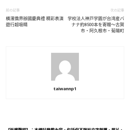
前の記事
次の記事
橫濱僑界辦國慶典禮 精彩表演
学校法人神戸学園が台湾産バ
遊行超吸睛
ナナ約8500本を寄贈～古賀
市・阿久根市・菊陽町
taiwannp1
【版權聲明】：本網站登載內容，包括但不限於文字報導、照片、