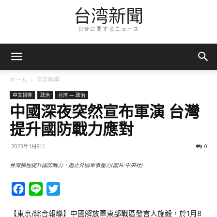
台湾新聞
日台に関するニュース
ホーム
中文報導
中文報導
政治
台湾 — 政治
中國深夜突然宣布軍演 台灣
提升國防戰力應對
2023年1月9日
0
台灣積極提升國防戰力，遏止外國軍事壓力(圖片:中央社)
Facebook
Line
Twitter
【東京/綜合報導】中國解放軍東部戰區發言人施毅，於1月8