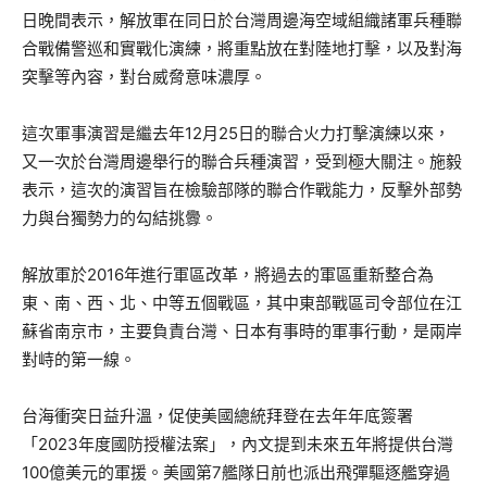
日晚間表示，解放軍在同日於台灣周邊海空域組織諸軍兵種聯
合戰備警巡和實戰化演練，將重點放在對陸地打擊，以及對海
突擊等內容，對台威脅意味濃厚。
這次軍事演習是繼去年12月25日的聯合火力打擊演練以來，
又一次於台灣周邊舉行的聯合兵種演習，受到極大關注。施毅
表示，這次的演習旨在檢驗部隊的聯合作戰能力，反擊外部勢
力與台獨勢力的勾結挑釁。
解放軍於2016年進行軍區改革，將過去的軍區重新整合為
東、南、西、北、中等五個戰區，其中東部戰區司令部位在江
蘇省南京市，主要負責台灣、日本有事時的軍事行動，是兩岸
對峙的第一線。
台海衝突日益升溫，促使美國總統拜登在去年年底簽署
「2023年度國防授權法案」，內文提到未來五年將提供台灣
100億美元的軍援。美國第7艦隊日前也派出飛彈驅逐艦穿過