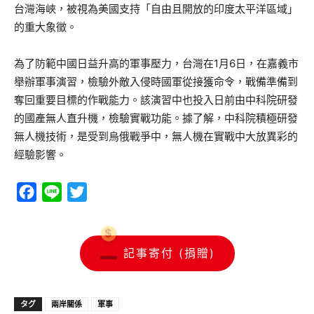
台灣海峽，被視為美國支持「自由且開放的印度太平洋區域」
的重大象徵。
為了防範中國日益升高的軍事壓力，台灣在1月6日，在嘉義市
舉辦軍事演習，檢驗外敵入侵時國軍從接獲命令，戰備準備到
奪回重要目標的作戰能力。該演習中也投入日前由中科院研發
的國產無人直升機，檢驗實戰功能。據了解，中科院積極研發
無人機技術，是受到烏俄戰爭中，無人機在實戰中大放異彩的
經驗影響。
Facebook
Line
Twitter
記事寄付 (捐贈)
タグ
兩岸關係
軍事