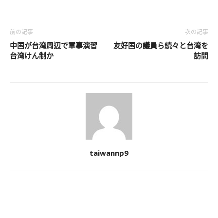
前の記事
次の記事
中国が台湾周辺で軍事演習
友好国の議員ら続々と台湾を
台湾けん制か
訪問
taiwannp9