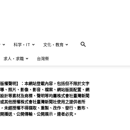
合
科学・IT
文化・教育
求人・求職
台灣祭
版權聲明】：本網站登載內容，包括但不限於文字
導、照片、影像、影音、檔案、網站版面配置、網
設計等素材及商標、聲明等均屬株式會社臺灣新聞
或其他授權株式會社臺灣新聞社使用之提供者所
，未經授權不得擷取、重製、改作、發行、散布、
開播送、公開傳輸、公開展示，違者必究。