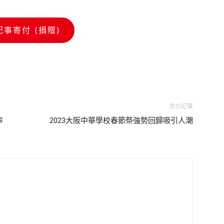
記事寄付 (捐贈)
次の記事
寧
2023大阪中華學校春節祭強勢回歸吸引人潮