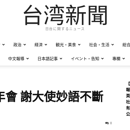
台湾新聞
日台に関するニュース
僑
政治
経済
観光・美食
社会・生活
総
中文報導
日本語記事
イベント・告知
專欄
【
報
年會 謝大使妙語不斷
頁
社
有
公
0