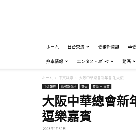
ホーム
日台交流
僑務新資訊
華
熊本情報
エンタメ・ｽﾎﾟｰﾂ
動画
ホーム
中文報導
大阪中華總會新年會 謝大使...
中文報導
僑務新資訊
華僑
華僑 ー 関西
大阪中華總會新
逗樂嘉賓
2023年1月30日