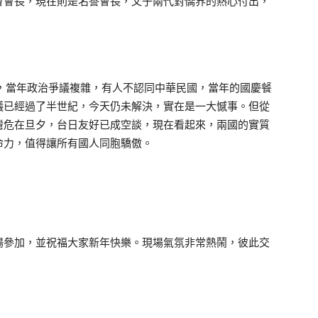
會會長，現在則是名譽會長，父子兩代對僑界的熱心付出，
，當年政治爭議複雜，有人不認同中華民國，當年的國慶餐
議已經過了半世紀，今天仍未解決，實在是一大憾事。但從
灣危在旦夕，台日友好已成空談，現在看起來，兩國的實質
命力，值得讓所有國人同胞驕傲。
場參加，並祝福大家新年快樂。現場氣氛非常熱鬧，彼此交