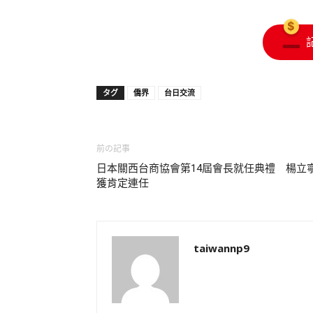
タグ
僑界
台日交流
前の記事
日本關西台商協會第14屆會長就任典禮 楊立
獲肯定連任
taiwannp9