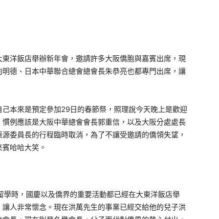
於大東洋飯店舉辦新年會，邀請許多大阪僑胞與嘉賓出席，現
向明德、日本中華聯合總會總會長朱恭亮也都專門出席，讓
己本來是預定參加29日的春節祭，照理說今天晚上是歡迎
，慣例應該是大阪中華總會會長郭重信，以及大阪分處處長
振源委員長的行程臨時取消，為了不讓受邀請的僑領失望，
來賓哈哈大笑。
留學時，國慶以及僑界的重要活動都已經在大東洋飯店舉
，讓人非常懷念。現在洪萬先生的事業已經交給他的兒子洪