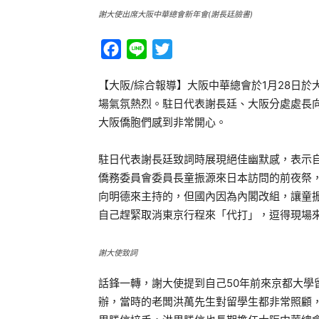
謝大使出席大阪中華總會新年會(謝長廷臉書)
Facebook
Line
Twitter
【大阪/綜合報導】大阪中華總會於1月28日
場氣氛熱烈。駐日代表謝長廷、大阪分處處長
大阪僑胞們感到非常開心。
駐日代表謝長廷致詞時展現絕佳幽默感，表示自
僑務委員會委員長童振源來日本訪問的前夜祭
向明德來主持的，但國內因為內閣改組，讓童
自己趕緊取消東京行程來「代打」，逗得現場
謝大使致詞
話鋒一轉，謝大使提到自己50年前來京都大學
辦，當時的老闆洪萬先生對留學生都非常照顧