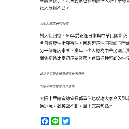
里勝信接手，洪里勝信也長期擔任大阪中華總
讓人欣佩不已。
大阪分處處長向明德
謝大使回憶，50年前正逢日本與中華民國斷交
會曾經發生衝突事件。回想起這件國號認同爭
另一個角度來看，當年不少人認為中華民國台
關係卻遠比當初還要緊密，台灣這種堅韌的生
日本中華聯合總會總會長朱恭亮
大阪中華總會會長郭重信
大阪中華總會總會長郭重信也感謝大家今天到
換近況，歡笑聲不斷，畫下完美句點。
Facebook
Line
Twitter