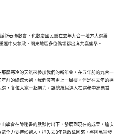
舉辦新春聯歡會，也歡慶國民黨在去年九合一地方大選獲
年重返中央執政，關東地區多位僑領都出席共襄盛舉。
那麼寒冷的天氣來參加我們的新年會，在五年前的九合一
三年前的總統大選，我們沒有更上一層樓，但是在去年的選
大選，各位大家一起努力，讓總統候選人在選舉中高票當
山學會在陳秘書的默默付出下，發展到現在的成果，這次
位能全力支持候選人，把失去8年執政拿回來，將國民黨發