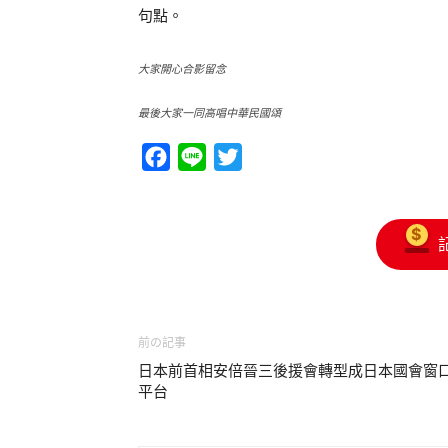
句點。
大家開心合影留念
最後大家一同高唱中華民國頌
Facebook
Line
Twitter
前の記事
日本前首相安倍晉三後援會轉型成日本國會窗
平台