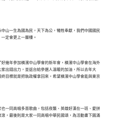
中山一生為國為民，天下為公，犧牲奉獻，我們中國國民
，一定會更上一層樓。
好幾年參加橫濱中山學會的新年會，橫濱中山學會在海外
大家出錢出力，並返台給參選人溫暖的加油，所以去年大
最終目標就是把執政權拿回來，希望橫濱中山學會能與東京
也一同高唱多首歌曲，包括夜襲、英雄好漢在一班、愛拼
滾滾，最後則是大家一同高唱中華民國頌，為活動畫下圓滿