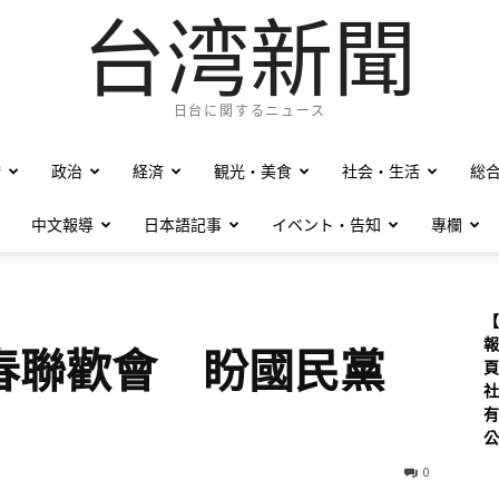
台湾新聞
日台に関するニュース
僑
政治
経済
観光・美食
社会・生活
総
中文報導
日本語記事
イベント・告知
專欄
【
報
春聯歡會 盼國民黨
頁
社
有
公
0