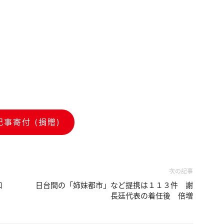
記事寄付 (捐贈)
次の記事
口
日台間の「姉妹都市」など提携は１１３件 謝
長廷代表の着任後 倍増