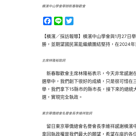
橫濱中山學會舉辦新春聯歡會
Facebook
Line
Twitter
【橫濱／採訪報導】橫濱中山學會與1月27日
勝，並期望國民黨能繼續團結堅持，在2024
主席林隆裕致詞
新春聯歡會主席林隆裕表示，今天非常感謝在
選舉中，我們創下很好的成績，只是很可惜在
舉，我們拿下15縣市的縣市長，接下來的總統
選，實現完全執政。
東京華僑總會名譽會長李維祥致詞
留日東京華僑總會名譽會長李維祥感謝橫濱中
拿回執政權是我們最大的願望，希望在座的各