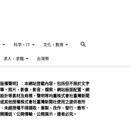
合
科学・IT
文化・教育
求人・求職
台灣祭
版權聲明】：本網站登載內容，包括但不限於文字
導、照片、影像、影音、檔案、網站版面配置、網
設計等素材及商標、聲明等均屬株式會社臺灣新聞
或其他授權株式會社臺灣新聞社使用之提供者所
，未經授權不得擷取、重製、改作、發行、散布、
開播送、公開傳輸、公開展示，違者必究。