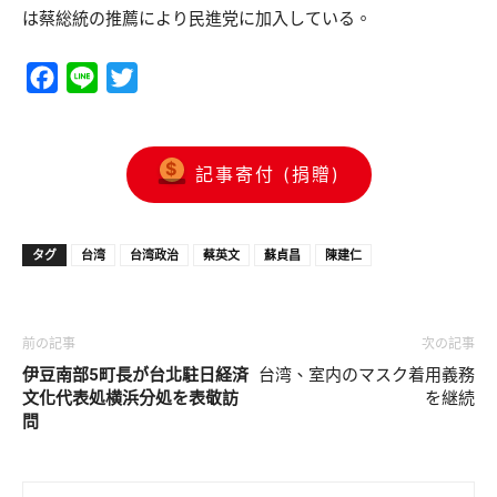
は蔡総統の推薦により民進党に加入している。
Facebook
Line
Twitter
記事寄付 (捐贈)
タグ
台湾
台湾政治
蔡英文
蘇貞昌
陳建仁
前の記事
次の記事
伊豆南部5町長が台北駐日経済
台湾、室内のマスク着用義務
文化代表処横浜分処を表敬訪
を継続
問