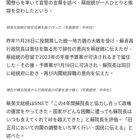
閣僚らを率いて宣誓の言葉を述べ、蔡総統が一人ひとりと挨
拶を交わしたという。
蔡英文総統が就任式典を執り行った（写真提供：中央社）
昨年11月26日に投開票した統一地方選の大敗を受け、蘇貞昌
行政院長は責任を取る形で辞任の意向を蔡総統に伝えたが、
蔡総統の慰留で2023年の年度予算案が可決されるまで留任
した。その後、予算案が1月19日に可決され、蘇院長は同日
に総統府に赴き、再び内閣総辞職の意向を伝えた。
陳氏が蘇元院長から行政院長の印章を受け継ぐ（写真提供：中央社）
蔡英文総統はSNSで「この4年間蘇院長と協力し合って政権
の運営をやってきた。国家がどんな困難に遭っても蘇院長は
いつも支えてくれて峠を越えてきた」と蘇院長を評価。「旧
正月において内閣の調整をいち早く行い、国民に伝える」と
述べた。