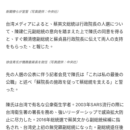
新閣僚らが宣誓（写真提供：中央社）
台湾メディアによると、蔡英文総統は行政院長の人選につい
て、陳建仁元副総統の意向を踏まえた上で陳氏の同意を得る
と、すぐ頼清徳副総統と蘇貞昌行政院長に伝えて両人の支持
をもらった、と報じた。
徐佳青氏が僑務委員長を就任（写真提供：中央社）
先の人選の公表に伴う記者会見で陳氏は「これは私の最後の
公職」と述べ「蘇院長の施政を従って蔡総統を支える」と誓
った。
陳氏は台湾で有名な公衆衛生学者。2003年SARS流行の際に
台湾衛生署の署長を務め、強いリーダーシップで感染拡大防
止に尽力した。2016年総統選で蔡英文から副総統候補に指
名され、台湾史上初の無党籍副総統になった。副総統退任後