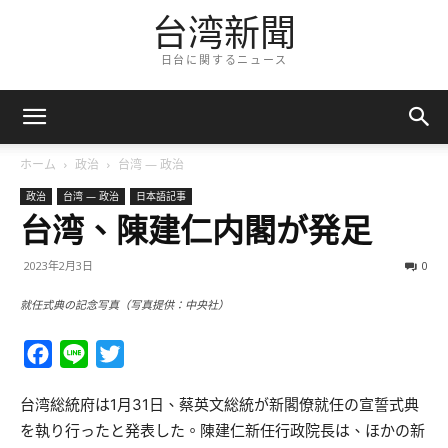
台湾新聞
日台に関するニュース
ホーム
政治
台湾 — 政治
政治
台湾 — 政治
日本語記事
台湾、陳建仁内閣が発足
2023年2月3日
0
就任式典の記念写真（写真提供：中央社）
Facebook
Line
Twitter
台湾総統府は1月31日、蔡英文総統が新閣僚就任の宣誓式典
を執り行ったと発表した。陳建仁新任行政院長は、ほかの新