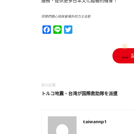
服務，提供更多日本文化體驗的機會！
同學們開心地與會場外的力士合影
Facebook
Line
Twitter
前の記事
トルコ地震、台湾が国際救助隊を派遣
taiwannp1