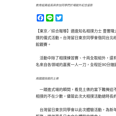
教育組黃組長與參加同學們於場館外紀念留影
Facebook
Line
Twitter
【東京／綜合報導】適逢知名相撲力士 豊響隆
撲的儀式活動。台灣留日東京同學會偕同台北經
館觀賽。
活動中除了相撲練習賽、十両全取組外，還有
名來自各領域的嘉賓一人一刀，全程近90分鐘
兩國國技館的土俵
一踏進式場的瞬間，看見土俵的當下難掩迫不
相撲的不在少數，儘管此次大相撲活動總時長約
台灣留日東京同學會以此次體驗活動，為新年