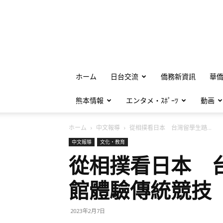
ホーム
日台交流
僑務新資訊
華
熊本情報
エンタメ・ｽﾎﾟｰﾂ
動画
ホーム
中文報導
從相撲看日本 台灣留學生踏...
中文報導
文化・教育
從相撲看日本 
館體驗傳統競技
2023年2月7日