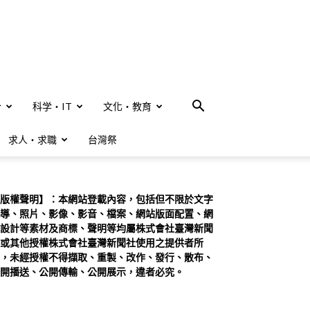
合
科学・IT
文化・教育
求人・求職
台灣祭
版權聲明】：本網站登載內容，包括但不限於文字
導、照片、影像、影音、檔案、網站版面配置、網
設計等素材及商標、聲明等均屬株式會社臺灣新聞
或其他授權株式會社臺灣新聞社使用之提供者所
，未經授權不得擷取、重製、改作、發行、散布、
開播送、公開傳輸、公開展示，違者必究。