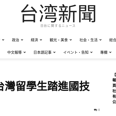
台湾新聞
日台に関するニュース
僑
政治
経済
観光・美食
社会・生活
総
中文報導
日本語記事
イベント・告知
專欄
【
報
台灣留學生踏進國技
頁
社
有
公
0