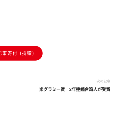
記事寄付 (捐贈)
次の記事
米グラミー賞 2年連続台湾人が受賞