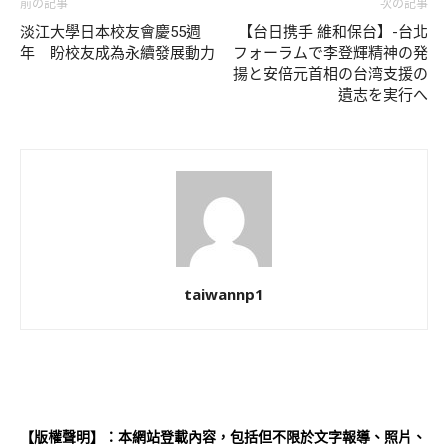
前の記事
次の記事
淡江大學日本校友會慶55週
【台日携手 維和保台】-台北
年 盼校友成為永續發展動力
フォーラムで李登輝精神の発
揚と安倍元首相の台湾支援の
遺志を実行へ
taiwannp1
【版權聲明】：本網站登載內容，包括但不限於文字報導、照片、