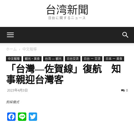
台湾新聞
日台に関するニュース
ホーム
中文報導
中文報導
観光・美食
台湾 — 観光
日台交流
日台 ー 交流
日本 ー 美食
「台灣—佐賀線」復航 知
事親迎台灣客
2023年4月3日
0
剪綵儀式
Facebook
Line
Twitter