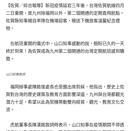
【佐賀／綜合報導】新冠疫情延宕三年後，台灣佐賀航線四月
二日重開，是九州除福岡以外，第二個開通的定期直飛航點。
佐賀縣知事親自率隊在機場迎客，贈送下機旅客溫馨紀念禮
物。
在航班重開的儀式中，山口知事感動的說，翹盼已久的一天
終於到來！為佐賀成為九州第二個開通的台灣定期航班感到驕
傲。
山口知事致詞
福岡辦事處陳銘俊處長也受邀出席剪綵，他指出，歷史上佐
賀對台灣的歷史建築及教育方面影響深遠，九州與台灣都觀光
潛力十足，希望以此為契機帶動雙向經貿、觀光、教育文化交
流。
虎航董事長陳漢銘致詞時表示，山口知事在疫情期間不停透