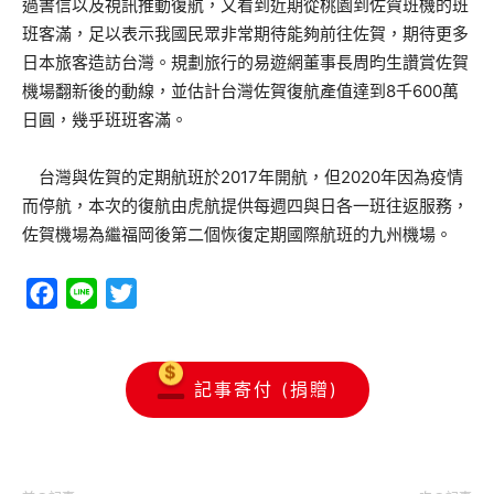
過書信以及視訊推動復航，又看到近期從桃園到佐賀班機的班
班客滿，足以表示我國民眾非常期待能夠前往佐賀，期待更多
日本旅客造訪台灣。規劃旅行的易遊網董事長周昀生讚賞佐賀
機場翻新後的動線，並估計台灣佐賀復航產值達到8千600萬
日圓，幾乎班班客滿。
台灣與佐賀的定期航班於2017年開航，但2020年因為疫情
而停航，本次的復航由虎航提供每週四與日各一班往返服務，
佐賀機場為繼福岡後第二個恢復定期國際航班的九州機場。
Facebook
Line
Twitter
記事寄付 (捐贈)