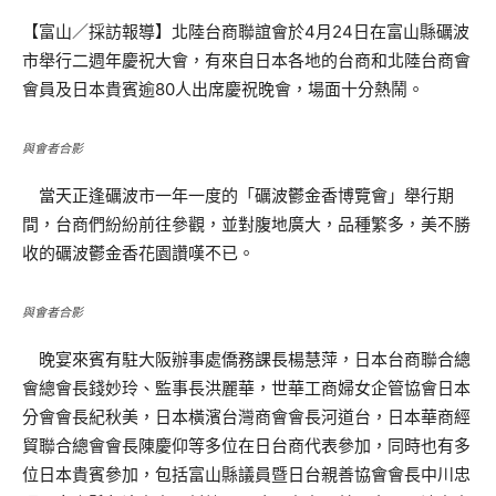
【富山／採訪報導】北陸台商聯誼會於4月24日在富山縣礪波
市舉行二週年慶祝大會，有來自日本各地的台商和北陸台商會
會員及日本貴賓逾80人出席慶祝晚會，場面十分熱鬧。
與會者合影
當天正逢礪波市一年一度的「礪波鬱金香博覽會」舉行期
間，台商們紛紛前往參觀，並對腹地廣大，品種繁多，美不勝
收的礪波鬱金香花園讚嘆不已。
與會者合影
晚宴來賓有駐大阪辦事處僑務課長楊慧萍，日本台商聯合總
會總會長錢妙玲、監事長洪麗華，世華工商婦女企管協會日本
分會會長紀秋美，日本橫濱台灣商會會長河道台，日本華商經
貿聯合總會會長陳慶仰等多位在日台商代表參加，同時也有多
位日本貴賓參加，包括富山縣議員暨日台親善協會會長中川忠