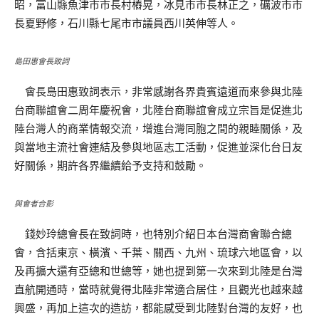
昭，富山縣魚津市市長村樁晃，冰見市市長林正之，礪波市市
長夏野修，石川縣七尾市市議員西川英伸等人。
島田惠會長致詞
會長島田惠致詞表示，非常感謝各界貴賓遠道而來參與北陸
台商聯誼會二周年慶祝會，北陸台商聯誼會成立宗旨是促進北
陸台灣人的商業情報交流，增進台灣同胞之間的親睦關係，及
與當地主流社會連結及參與地區志工活動，促進並深化台日友
好關係，期許各界繼續給予支持和鼓勵。
與會者合影
錢妙玲總會長在致詞時，也特別介紹日本台灣商會聯合總
會，含括東京、橫濱、千葉、關西、九州、琉球六地區會，以
及再擴大還有亞總和世總等，她也提到第一次來到北陸是台灣
直航開通時，當時就覺得北陸非常適合居住，且觀光也越來越
興盛，再加上這次的造訪，都能感受到北陸對台灣的友好，也