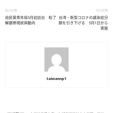
前の記事
次の記事
自民黨青年局5月初訪台 盼了
台湾、新型コロナの感染症分
解選舉現狀與動向
類を引き下げる 5月1日から
実施
taiwannp1