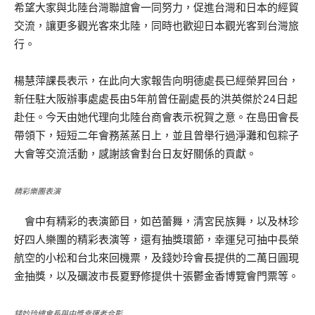
希望大家與北陸台灣聯誼會一同努力，促進台灣和日本的經貿
交流，讓更多觀光客來北陸，同時也歡迎日本觀光客到台灣旅
行。
楊慧萍課長表示，在此向大家報告向明德處長已經榮昇回台，
新任駐大阪辦事處處長由5年前曾任副處長的洪英傑於24日起
赴任。今天由她代理向北陸台商會表示祝賀之意。在島田會長
帶領下，短短二年會務蒸蒸日上，並且曾舉行過淨灘和包粽子
大會等交流活動，感謝該會對台日友好關係的貢獻。
精彩樂團表演
會中有精彩的表演節目，如芭蕾舞，清宮民族舞，以及林珍
好四人樂團的精彩表演等，還有抽獎環節，幸運兒可抽中長榮
航空的小松和台北來回機票，及錢妙玲會長提供的二萬日圓現
金抽獎，以及礪波市長夏野修提供十張鬱金香博覽會門票等。
錢妙玲總會長與中獎幸運者合影