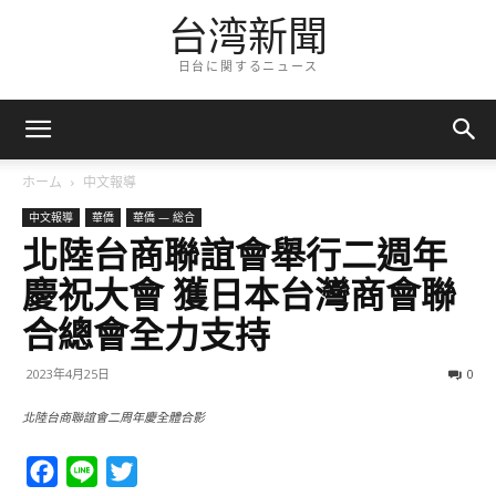
台湾新聞
日台に関するニュース
ホーム
中文報導
中文報導
華僑
華僑 — 総合
北陸台商聯誼會舉行二週年
慶祝大會 獲日本台灣商會聯
合總會全力支持
2023年4月25日
0
北陸台商聯誼會二周年慶全體合影
Facebook
Line
Twitter