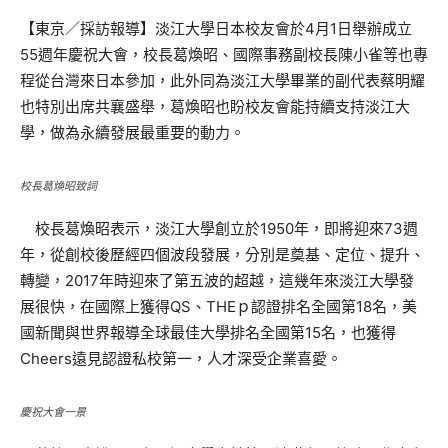
【東京／採訪報導】淡江大學日本校友會於4月1日舉辦成立
55週年慶祝大會，校長葛煥昭、國際事務副校長陳小雀等也專
程從台灣來日本參加，此外同為淡江大學畢業的副代表蔡明耀
也特別出席共襄盛舉，葛煥昭也盼校友會能持續支持淡江大
學，做為永續發展最重要的動力。
校長葛煥昭致詞
校長葛煥昭表示，淡江大學創立於1950年，即將迎來73週
年，從創校後歷經四個波段發展，分別是奠基、定位、提升、
轉變，2017年時迎來了第五波的超越，這幾年來淡江大學發
展很快，在國際上獲得QS、THEｐ認證排名全國第18名，美
國新聞與世界報導全球最佳大學排名全國第15名，也獲得
Cheers遠見認證私校第一，人才深受企業喜愛。
慶祝大會一景