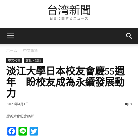
台湾新聞
日台に関するニュース
ホーム
中文報導
中文報導
文化・教育
淡江大學日本校友會慶55週
年 盼校友成為永續發展動
力
2023年4月1日
0
慶祝大會紀念合影
Facebook
Line
Twitter