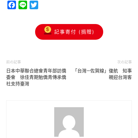
Facebook
Line
Twitter
記事寄付 (捐贈)
前の記事
次の記事
日本中華聯合總會青年部訪僑
「台灣—佐賀線」復航 知事
委會 徐佳青期勉僑青傳承僑
親迎台灣客
社支持臺灣