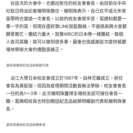
在這次的大會中，也選出新任的校友會會長，由目前在中央
社駐日特派記者楊明珠擔任，楊明珠表示，自己在平成元年來
留學時也當過一次會長，以前的校友會很辛苦，寫通知都要一
筆一字的寫，但現在還好靠LINE就能聯絡，不過很高興大家都
願意幫忙，團結力量大，就像WBC的日本隊一樣團結，每個
人各司其職，就可以做到很多事，最後也很感謝這次提供餐廳
場地舉辦大會的僑胞張維正。
葛校長贈送紀念品給蔡副代表
淡江大學日本校友會成立於1967年，由林丕繼成立，前任
會長為黃鉦珈，但因為疫情期間活動皆無法舉辦，校友會會長
一任約為1～3年，此次楊明珠獲得全場校友認可接任會長一
職，葛煥昭校長也特別贈送紀念品給蔡明耀副代表和楊明珠會
長。
葛校長贈送紀念品給楊會長