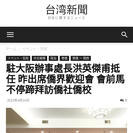
台湾新聞
日台に関するニュース
ホーム
イベント・告知
イベント・告知
中文報導
政治
華僑
華僑 ー 関西
駐大阪辦事處長洪英傑甫抵
任 昨出席僑界歡迎會 會前馬
不停蹄拜訪僑社僑校
2023年4月26日
0