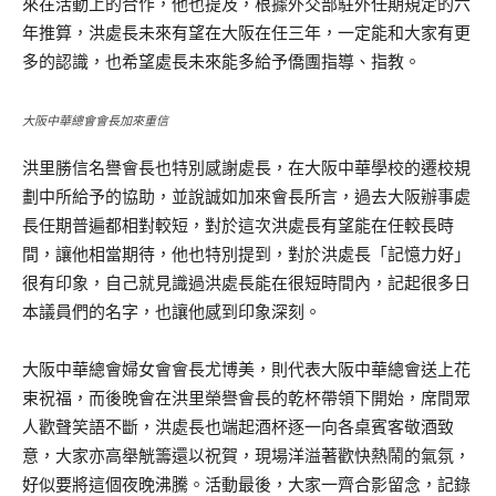
來在活動上的合作，他也提及，根據外交部駐外任期規定的六
年推算，洪處長未來有望在大阪在任三年，一定能和大家有更
多的認識，也希望處長未來能多給予僑團指導、指教。
大阪中華總會會長加來重信
洪里勝信名譽會長也特別感謝處長，在大阪中華學校的遷校規
劃中所給予的協助，並說誠如加來會長所言，過去大阪辦事處
長任期普遍都相對較短，對於這次洪處長有望能在任較長時
間，讓他相當期待，他也特別提到，對於洪處長「記憶力好」
很有印象，自己就見識過洪處長能在很短時間內，記起很多日
本議員們的名字，也讓他感到印象深刻。
大阪中華總會婦女會會長尤博美，則代表大阪中華總會送上花
束祝福，而後晚會在洪里榮譽會長的乾杯帶領下開始，席間眾
人歡聲笑語不斷，洪處長也端起酒杯逐一向各桌賓客敬酒致
意，大家亦高舉觥籌還以祝賀，現場洋溢著歡快熱鬧的氣氛，
好似要將這個夜晚沸騰。活動最後，大家一齊合影留念，記錄