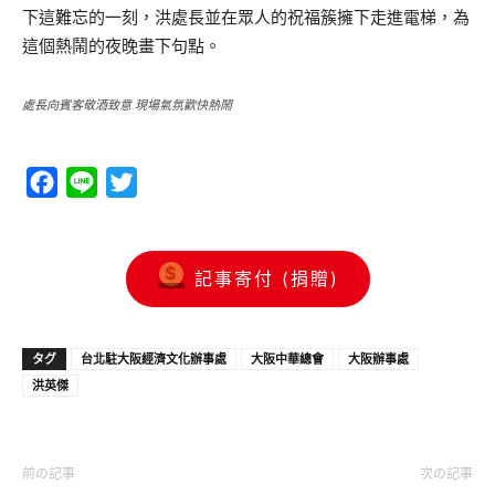
下這難忘的一刻，洪處長並在眾人的祝福簇擁下走進電梯，為
這個熱鬧的夜晚畫下句點。
處長向賓客敬酒致意 現場氣氛歡快熱鬧
Facebook
Line
Twitter
記事寄付 (捐贈)
タグ
台北駐大阪經濟文化辦事處
大阪中華總會
大阪辦事處
洪英傑
前の記事
次の記事