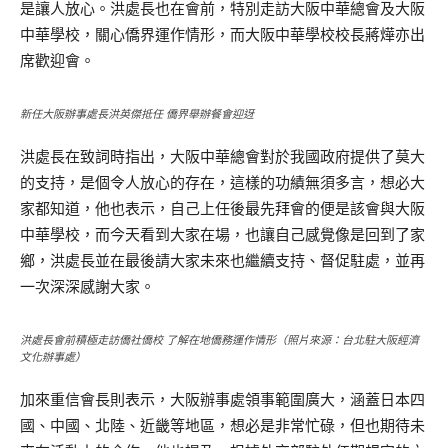
是讓人放心。洪處長也在會前，特別走訪大阪中華總會及大阪
中華學校，關心僑界運作情形，而大阪中華學校校長蔣燁亦出
席歡迎會。
新任大阪辦事處長洪英傑抵任 僑界舉辦餐會迎迓
洪處長在致詞時指出，大阪中華總會對於我國政府提供了莫大
的支持，是個令人放心的存在，這樣的功績無須多言，想必大
家都知道，他也表示，自己上任後最先拜會的便是該會與大阪
中華學校，而今天看到大家在場，也讓自己感覺像是回到了家
鄉，洪處長並在最後請大家未來也繼續支持、督促駐處，並再
一次深深感謝大家。
洪處長會前積極走訪僑社僑校 了解在地僑務運作情形（照片來源：台北駐大阪經濟
文化辦事處）
加來重信會長則表示，大阪辦事處領事範圍廣大，涵蓋日本四
國、中國、北陸、近畿等地區，想必是非常忙碌，但也期待未